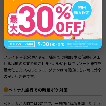
中部のリゾート都市ダナンへの直行便は、東京や関西から
およそ5時間〜6時間ほどです。往路と復路で大きな差はな
く、片道5時間台がひとつの目安となります。
ダナン国際空港は市内中心部から車で10〜15分とアクセ
スが良く、到着してすぐにビーチエリアやホテルへ移動で
きる点も人気の理由です。
フライト時間が短いぶん、機内では映画1本と仮眠を済ま
せる程度の感覚で過ごせます。短い休暇でリゾート滞在を
最大化したい人にとって、ダナンは時間的にも非常に効率
の良い行き先です。
ベトナム旅行での時差ボケ対策
ベトナムとの時差は2時間で、一般的に体調を崩しやすい