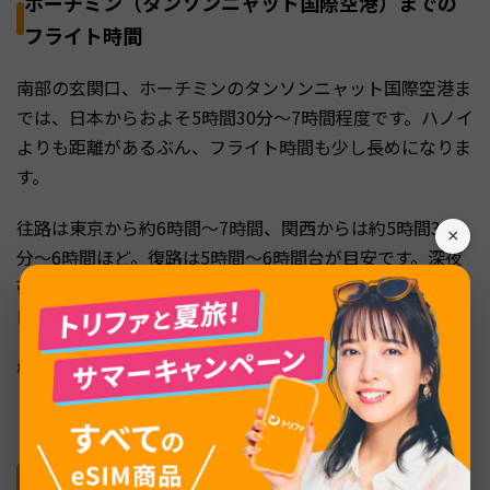
ホーチミン（タンソンニャット国際空港）までの
フライト時間
南部の玄関口、ホーチミンのタンソンニャット国際空港ま
では、日本からおよそ5時間30分〜7時間程度です。ハノイ
よりも距離があるぶん、フライト時間も少し長めになりま
す。
往路は東京から約6時間〜7時間、関西からは約5時間30
×
分〜6時間ほど。復路は5時間〜6時間台が目安です。深夜
帯発の便もあり、朝に到着するスケジュールを組めば、初
日から市内観光に出やすくなります。
機内で時計を現地時間に合わせ、到着前から「現地モー
ド」に切り替えておくと、入国後の行動リズムを作りやす
くなります。
ダナン（ダナン国際空港）までのフライト時間