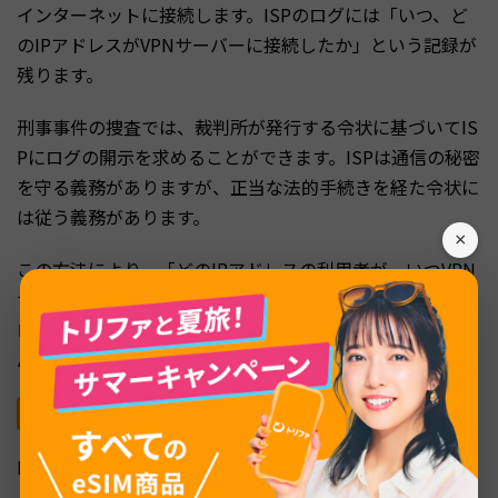
インターネットに接続します。ISPのログには「いつ、ど
のIPアドレスがVPNサーバーに接続したか」という記録が
残ります。
刑事事件の捜査では、裁判所が発行する令状に基づいてIS
Pにログの開示を求めることができます。ISPは通信の秘密
を守る義務がありますが、正当な法的手続きを経た令状に
は従う義務があります。
×
この方法により、「どのIPアドレスの利用者が、いつVPN
サーバーに接続したか」を把握できます。ただし、ISPの
ログだけではVPN経由で何をしていたかまでは判明しませ
ん。通信内容はVPNによって暗号化されているためです。
VPN事業者への国際捜査協力要請
ISPのログだけでは不十分な場合、警察はVPN事業者に対
して捜査協力を要請することがあります。日本国内に拠点