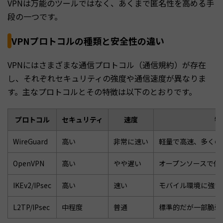
VPNは万能のツールではなく、あくまで匿名性を高める手
段の一つです。
VPNプロトコルの種類と安全性の違い
VPNにはさまざまな通信プロトコル（通信規約）が存在
し、それぞれセキュリティの強度や通信速度が異なりま
す。主なプロトコルとその特徴は以下のとおりです。
プロトコル
セキュリティ
速度
特
WireGuard
高い
非常に速い
軽量で高速、多くの
OpenVPN
高い
やや遅い
オープンソースで信
IKEv2/IPsec
高い
速い
モバイル環境に強い
L2TP/IPsec
中程度
普通
標準的だが一部脆弱