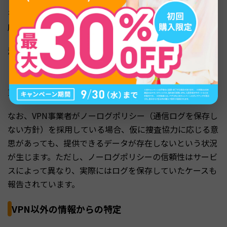
を置くVPN事業者であれば、日本の法律に基づく令状で対
応を求めることができます。
海外に拠点を置くVPN事業者の場合は、国際捜査共助条約
（MLAT）やインターポールを通じた協力要請が必要にな
ります。この手続きには時間と労力がかかるため、比較的
重大な犯罪でなければ実施されにくいのが現状です。
なお、VPN事業者がノーログポリシー（通信ログを保存し
ない方針）を採用している場合、仮に捜査協力に応じる意
思があっても、提供できるデータが存在しないという状況
が生じます。ただし、ノーログポリシーの信頼性はサービ
スによって異なり、実際にはログを保存していたケースも
報告されています。
VPN以外の情報からの特定