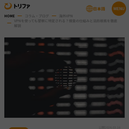
日本語
MENU
HOME
コラム・ブログ
海外VPN
VPNを使っても警察に特定される？捜査の仕組みと法的根拠を徹底
解説
公開
2026.03.16