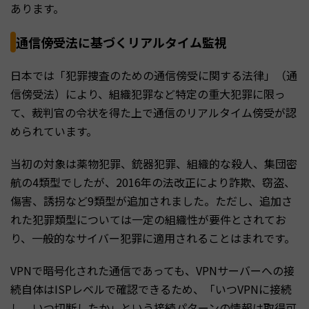
あります。
通信傍受法に基づくリアルタイム監視
日本では「犯罪捜査のための通信傍受に関する法律」（通
信傍受法）により、組織犯罪など特定の重大犯罪に限っ
て、裁判官の令状を得た上で通信のリアルタイム傍受が認
められています。
当初の対象は薬物犯罪、銃器犯罪、組織的な殺人、集団密
航の4類型でしたが、2016年の法改正により詐欺、窃盗、
傷害、誘拐など9類型が追加されました。ただし、追加さ
れた犯罪類型については一定の組織性が要件とされてお
り、一般的なサイバー犯罪に適用されることはまれです。
VPNで暗号化された通信であっても、VPNサーバーへの接
続自体はISPレベルで確認できるため、「いつVPNに接続
し、いつ切断したか」という接続パターンの情報は取得可