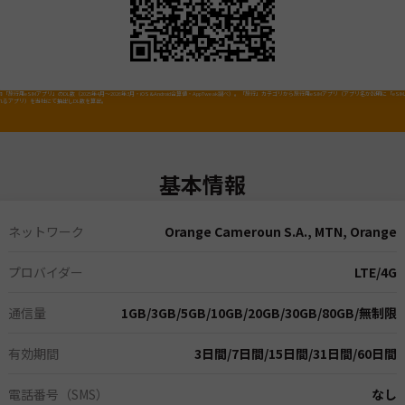
「旅行用eSIMアプリ」のDL数（2025年4月～2026年3月・iOS&Android合算値・AppTweak調べ）。「旅行」カテゴリから旅行用eSIMアプリ（アプリ名か説明に「eSI
れるアプリ）を当社にて抽出しDL数を算出。
基本情報
ネットワーク
Orange Cameroun S.A., MTN, Orange
プロバイダー
LTE/4G
通信量
1GB
/
3GB
/
5GB
/
10GB
/
20GB
/
30GB
/
80GB
/
無制限
有効期間
3日間
/
7日間
/
15日間
/
31日間
/
60日間
電話番号（SMS）
なし