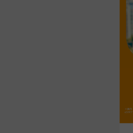
※国内「
eSI