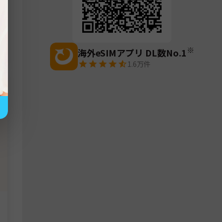
※
海外eSIMアプリ DL数No.1
1.6万
件