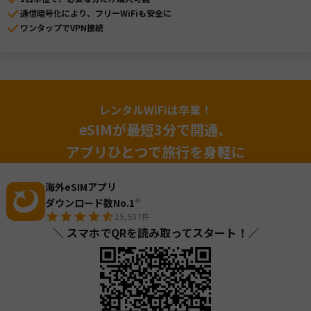
通信暗号化により、フリーWiFiも安全に
ワンタップでVPN接続
レンタルWiFiは卒業！
eSIMが最短3分で開通、
アプリひとつで旅行を身軽に
海外eSIMアプリ
ダウンロード数No.1
※
15,507
件
＼ スマホでQRを読み取ってスタート！／