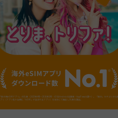
旅行用eSIMアプリ」のDL数（2025年4月～2026年3月・iOS&Android合算値・AppTweak調べ）。「旅行」カテゴリか
Mアプリ（アプリ名か説明に「eSIM」が含まれるアプリ）を当社にて抽出しDL数を算出。