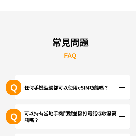
常見問題
FAQ
Q
任何手機型號都可以使用eSIM功能嗎？
支援eSIM的設備型號
可以持有當地手機門號並撥打電話或收發簡
Q
訊嗎？
※產品推陳出新，可能無法列出所有最新的型號。
 ※無法透過個別的查詢確認您的設備是否支援eSIM功
現在trifa並無提供支援當地手機門號的方案，請使用