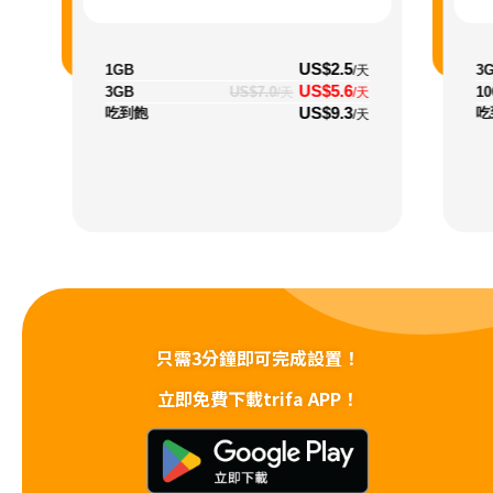
US$2.5
1GB
3
/天
US$5.6
3GB
US$7.0
1
/天
/天
US$9.3
吃到飽
吃
/天
只需3分鐘即可完成設置！
立即免費下載trifa APP！