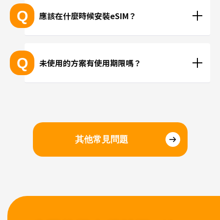
能。
LINE或Instagram等使用網路連線進行通話。
Q
應該在什麼時候安裝eSIM？
抵達目的地後再進行安裝、或在國內時事先安裝都沒
問題。若擔心當地機場的WiFi速度不夠快，建議您在
Q
未使用的方案有使用期限嗎？
國內完成安裝和設定，在當地進行切換eSIM即可。
請於購買日起三個月內開始使用。
其他常見問題