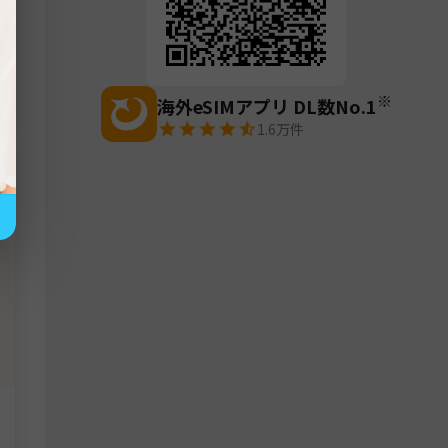
※
海外eSIMアプリ DL数No.1
1.6万
件