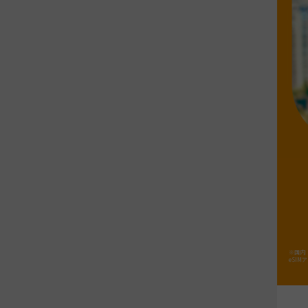
※国内「
eSI