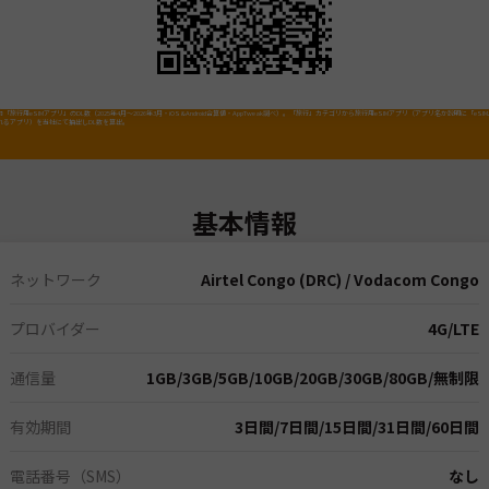
「旅行用eSIMアプリ」のDL数（2025年4月～2026年3月・iOS&Android合算値・AppTweak調べ）。「旅行」カテゴリから旅行用eSIMアプリ（アプリ名か説明に「eSI
れるアプリ）を当社にて抽出しDL数を算出。
基本情報
ネットワーク
Airtel Congo (DRC) / Vodacom Congo
プロバイダー
4G/LTE
通信量
1GB
/
3GB
/
5GB
/
10GB
/
20GB
/
30GB
/
80GB
/
無制限
有効期間
3日間
/
7日間
/
15日間
/
31日間
/
60日間
電話番号（SMS）
なし