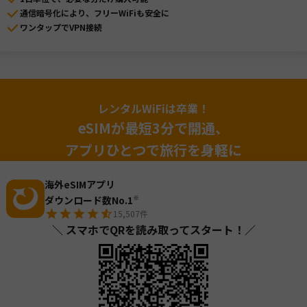
通信暗号化により、フリーWiFiも安全に
ワンタップでVPN接続
レンタルWiFiは卒業！
eSIMが最短3分で開通、
アプリひとつで旅行を身軽に
海外eSIMアプリ
ダウンロード数No.1
※
15,507
件
＼ スマホでQRを読み取ってスタート！／