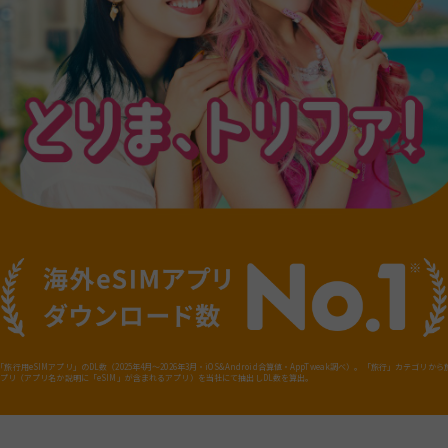
旅行用eSIMアプリ」のDL数（2025年4月～2026年3月・iOS&Android合算値・AppTweak調べ）。「旅行」カテゴリか
Mアプリ（アプリ名か説明に「eSIM」が含まれるアプリ）を当社にて抽出しDL数を算出。