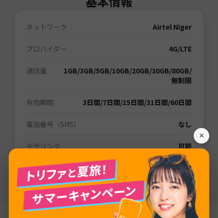
基本情報
ネットワーク
Airtel Niger
プロバイダー
4G/LTE
通信量
1GB
/
3GB
/
5GB
/
10GB
/
20GB
/
30GB
/
80GB
/
無制限
有効期間
3日間
/
7日間
/
15日間
/
31日間
/
60日間
電話番号（SMS）
なし
×
デザリング
可能
追加チャージ
可能