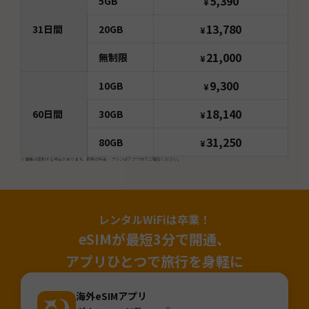
5,390
5GB
¥
13,780
31
日間
20GB
¥
21,000
無制限
¥
9,300
10GB
¥
18,140
60
日間
30GB
¥
31,250
80GB
¥
※価格は変動する場合があります。最新の料金・プランはアプリ内でご確認ください。
レンタルWiFiは卒業！
eSIMが最短3分で開通、
アプリひとつで旅行を身軽に
海外eSIMアプリ