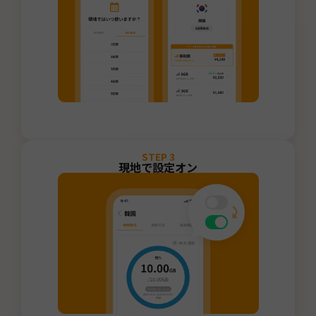
STEP
3
現地で設定オン