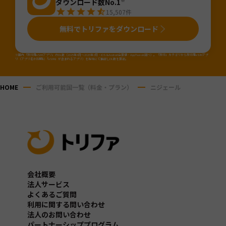
ダウンロード数No.1
※
15,507
件
無料でトリファをダウンロード
※国内「旅行用eSIMアプリ」のDL数（2025年4月～2026年3月・iOS&Android合算値・AppTweak調べ）。「旅行」カテゴリから旅行用eSIMアプ
リ（アプリ名か説明に「eSIM」が含まれるアプリ）を当社にて抽出しDL数を算出。
HOME
ご利用可能国一覧（料金・プラン）
ニジェール
会社概要
法人サービス
よくあるご質問
利用に関する問い合わせ
法人のお問い合わせ
パートナーシッププログラム