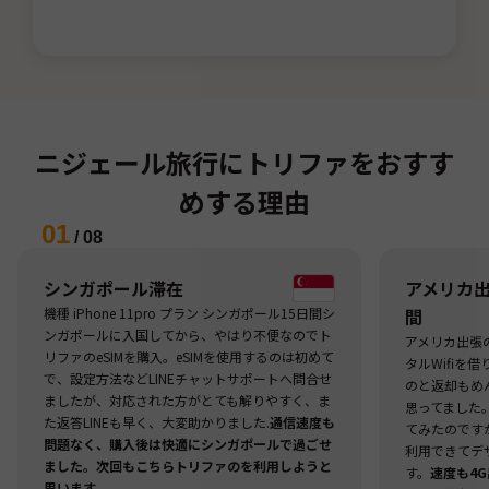
ニジェール旅行にトリファをおすす
めする理由
01
/
08
シンガポール滞在
アメリカ出張
機種 iPhone 11pro プラン シンガポール15日間シ
間
ンガポールに入国してから、やはり不便なのでト
アメリカ出張
リファのeSIMを購入。eSIMを使用するのは初めて
タルWifiを
で、設定方法などLINEチャットサポートへ問合せ
のと返却もめ
ましたが、対応された方がとても解りやすく、ま
思ってました
た返答LINEも早く、大変助かりました.
通信速度も
てみたのですが
問題なく、購入後は快適にシンガポールで過ごせ
利用できてデ
ました。次回もこちらトリファのを利用しようと
す。
速度も4
思います。