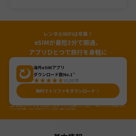
レンタルWiFiは卒業！
eSIMが最短3分で開通、
アプリひとつで旅行を身軽に
海外eSIMアプリ
ダウンロード数No.1
※
15,507
件
無料でトリファをダウンロード
※国内「旅行用eSIMアプリ」のDL数（2025年4月～2026年3月・iOS&Android合算値・AppTweak調べ）。「旅行」カテゴリから旅行用eSIMアプ
リ（アプリ名か説明に「eSIM」が含まれるアプリ）を当社にて抽出しDL数を算出。