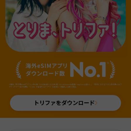
※国内「旅行用eSIMアプリ」のDL数（2025年4月～2026年3月・iOS&Android合算値・AppTweak調べ）。「旅行」カテゴリから旅行用eSIMア
プリ（アプリ名か説明に「eSIM」が含まれるアプリ）を当社にて抽出しDL数を算出。
トリファをダウンロード