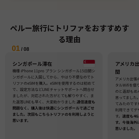
ペルー旅行にトリファをおすすめす
る理由
01
/
08
シンガポール滞在
アメリカ出張
機種 iPhone 11pro プラン シンガポール15日間シ
間
ンガポールに入国してから、やはり不便なのでト
アメリカ出張
リファのeSIMを購入。eSIMを使用するのは初めて
タルWifiを
で、設定方法などLINEチャットサポートへ問合せ
のと返却もめ
ましたが、対応された方がとても解りやすく、ま
思ってました
た返答LINEも早く、大変助かりました.
通信速度も
てみたのですが
問題なく、購入後は快適にシンガポールで過ごせ
利用できてデ
ました。次回もこちらトリファのを利用しようと
す。
速度も4
思います。
す。今後海外
思いました。