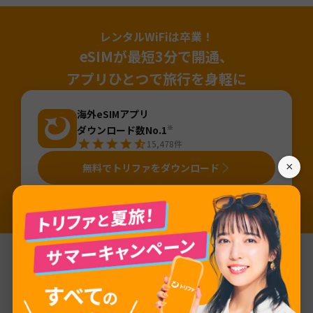
レンタルWiFiは卒業！
eSIMが最短3分で開通、
アプリひとつで旅行を身軽に
海外eSIMアプリ
ダウンロード数No.1
※
15,478
件
×
無料でトリファをダウンロード
※国内「旅行用eSIMアプリ」のDL数（2025年4月～2026年3月・iOS&Android合算値・AppTweak調べ）。「旅行」カテゴリから旅行用eSIMアプ
リ（アプリ名か説明に「eSIM」が含まれるアプリ）を当社にて抽出しDL数を算出。
基本情報
ネットワーク
Claro (TIM) / Telefonica