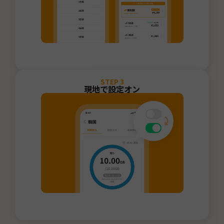
STEP
3
現地で設定オン