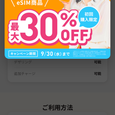
プロバイダー
LTE/4G
通信量
1GB
/
3GB
/
5GB
/
10GB
/
20GB
/
30GB
/
80GB
/
無制限
有効期間
3日間
/
7日間
/
15日間
/
31日間
/
60日間
電話番号（SMS）
なし
デザリング
可能
追加チャージ
可能
ご利用方法