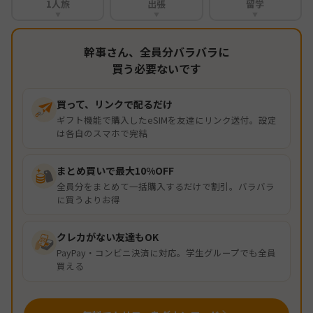
1人旅
出張
留学
▼
▼
▼
幹事さん、全員分バラバラに
買う必要ないです
買って、リンクで配るだけ
ギフト機能で購入したeSIMを友達にリンク送付。設定
は各自のスマホで完結
まとめ買いで最大10%OFF
全員分をまとめて一括購入するだけで割引。バラバラ
に買うよりお得
クレカがない友達もOK
PayPay・コンビニ決済に対応。学生グループでも全員
買える