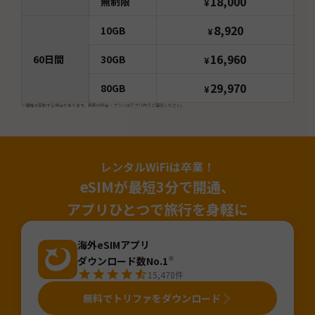
18,000
無制限
¥
8,920
10GB
¥
16,960
60
日間
30GB
¥
29,970
80GB
¥
※価格は変動する場合があります。最新の料金・プランはアプリ内でご確認ください。
レンタルWiFiは卒業！
eSIMが最短3分で開通、
アプリひとつで旅行を身軽に
海外eSIMアプリ
ダウンロード数No.1
※
15,478
件
無料でトリファをダウンロード