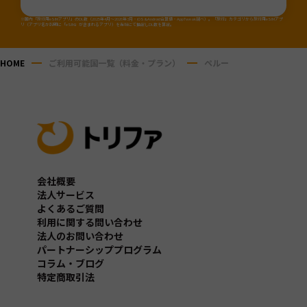
※国内「旅行用eSIMアプリ」のDL数（2025年4月～2026年3月・iOS&Android合算値・AppTweak調べ）。「旅行」カテゴリから旅行用eSIMアプ
リ（アプリ名か説明に「eSIM」が含まれるアプリ）を当社にて抽出しDL数を算出。
HOME
ご利用可能国一覧（料金・プラン）
ペルー
会社概要
法人サービス
よくあるご質問
利用に関する問い合わせ
法人のお問い合わせ
パートナーシッププログラム
コラム・ブログ
特定商取引法