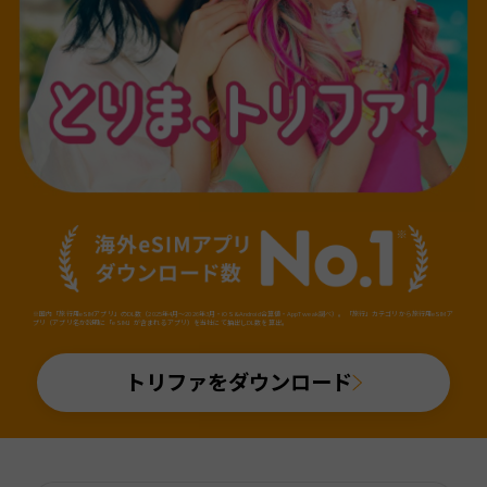
※国内「旅行用eSIMアプリ」のDL数（2025年4月～2026年3月・iOS&Android合算値・AppTweak調べ）。「旅行」カテゴリから旅行用eSIMア
プリ（アプリ名か説明に「eSIM」が含まれるアプリ）を当社にて抽出しDL数を算出。
トリファをダウンロード