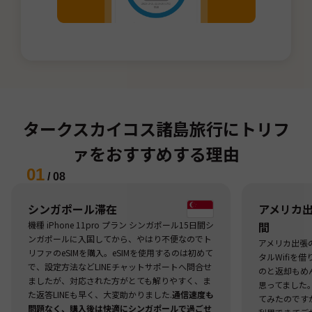
タークスカイコス諸島旅行にトリフ
ァをおすすめする理由
01
/
08
シンガポール滞在
アメリカ出張
機種 iPhone 11pro プラン シンガポール15日間シ
間
ンガポールに入国してから、やはり不便なのでト
アメリカ出張
リファのeSIMを購入。eSIMを使用するのは初めて
タルWifiを
で、設定方法などLINEチャットサポートへ問合せ
のと返却もめ
ましたが、対応された方がとても解りやすく、ま
思ってました
た返答LINEも早く、大変助かりました.
通信速度も
てみたのですが
問題なく、購入後は快適にシンガポールで過ごせ