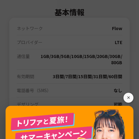
基本情報
ネットワーク
Flow
プロバイダー
LTE
通信量
1GB
/
3GB
/
5GB
/
10GB
/
15GB
/
20GB
/
30GB
/
80GB
有効期間
3日間
/
7日間
/
15日間
/
31日間
/
60日間
電話番号（SMS）
なし
×
デザリング
可能
追加チャージ
可能