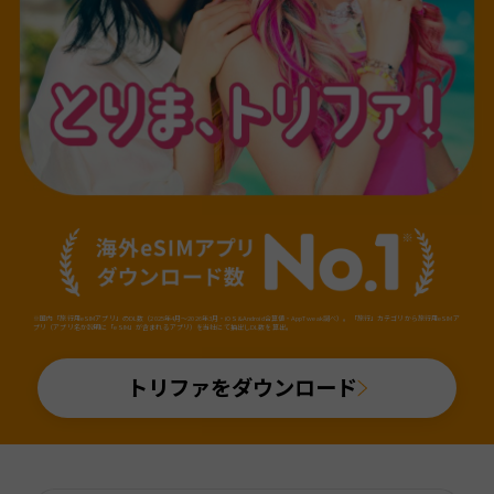
※国内「旅行用eSIMアプリ」のDL数（2025年4月～2026年3月・iOS&Android合算値・AppTweak調べ）。「旅行」カテゴリから旅行用eSIMア
プリ（アプリ名か説明に「eSIM」が含まれるアプリ）を当社にて抽出しDL数を算出。
トリファをダウンロード