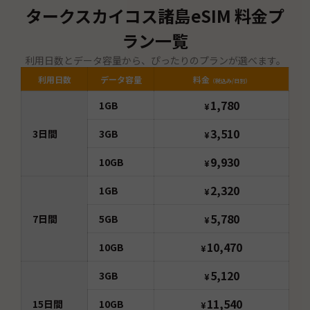
タークスカイコス諸島
eSIM 料金プ
ラン一覧
利用日数とデータ容量から、ぴったりのプランが選べます。
利用日数
データ容量
料金
（税込み/日別）
1,780
1GB
¥
3,510
3
日間
3GB
¥
9,930
10GB
¥
2,320
1GB
¥
5,780
7
日間
5GB
¥
10,470
10GB
¥
5,120
3GB
¥
11,540
15
日間
10GB
¥