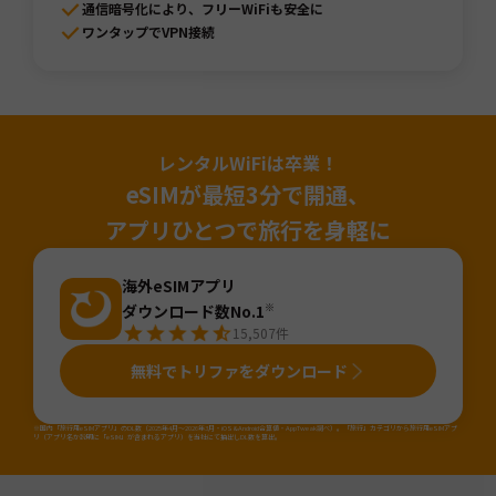
通信暗号化により、フリーWiFiも安全に
ワンタップでVPN接続
レンタルWiFiは卒業！
eSIMが最短3分で開通、
アプリひとつで旅行を身軽に
海外eSIMアプリ
ダウンロード数No.1
※
15,507
件
無料でトリファをダウンロード
※国内「旅行用eSIMアプリ」のDL数（2025年4月～2026年3月・iOS&Android合算値・AppTweak調べ）。「旅行」カテゴリから旅行用eSIMアプ
リ（アプリ名か説明に「eSIM」が含まれるアプリ）を当社にて抽出しDL数を算出。