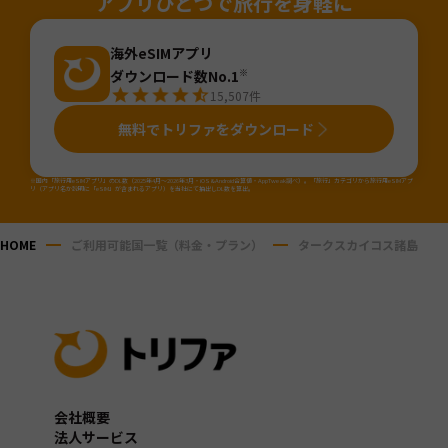
アプリひとつで旅行を身軽に
海外eSIMアプリ
ダウンロード数No.1
※
15,507
件
無料でトリファをダウンロード
※国内「旅行用eSIMアプリ」のDL数（2025年4月～2026年3月・iOS&Android合算値・AppTweak調べ）。「旅行」カテゴリから旅行用eSIMアプ
リ（アプリ名か説明に「eSIM」が含まれるアプリ）を当社にて抽出しDL数を算出。
HOME
ご利用可能国一覧（料金・プラン）
タークスカイコス諸島
会社概要
法人サービス