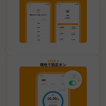
STEP
3
現地で設定オン