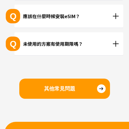
 ※無法透過個別的查詢確認您的設備是否支援eSIM功
現在trifa並無提供支援當地手機門號的方案，請使用
能。
LINE或Instagram等使用網路連線進行通話。
Q
應該在什麼時候安裝eSIM？
抵達目的地後再進行安裝、或在國內時事先安裝都沒
問題。若擔心當地機場的WiFi速度不夠快，建議您在
Q
未使用的方案有使用期限嗎？
國內完成安裝和設定，在當地進行切換eSIM即可。
請於購買日起三個月內開始使用。
其他常見問題