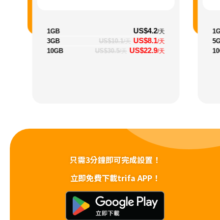
US$4.2
1GB
1
/天
US$8.1
3GB
US$10.1
5
/天
/天
US$22.9
10GB
US$30.5
1
/天
/天
只需3分鐘即可完成設置！
立即免費下載trifa APP！