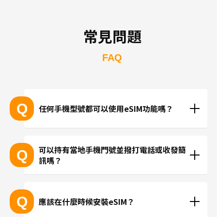
常見問題
FAQ
Q
任何手機型號都可以使用eSIM功能嗎？
支援eSIM的設備型號
可以持有當地手機門號並撥打電話或收發簡
Q
訊嗎？
※產品推陳出新，可能無法列出所有最新的型號。
 ※無法透過個別的查詢確認您的設備是否支援eSIM功
現在trifa並無提供支援當地手機門號的方案，請使用
能。
LINE或Instagram等使用網路連線進行通話。
Q
應該在什麼時候安裝eSIM？