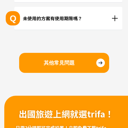
抵達目的地後再進行安裝、或在國內時事先安裝都沒
問題。若擔心當地機場的WiFi速度不夠快，建議您在
Q
未使用的方案有使用期限嗎？
國內完成安裝和設定，在當地進行切換eSIM即可。
請於購買日起三個月內開始使用。
其他常見問題
出國旅遊上網
就選trifa！
只需3分鐘即可完成設置！
立即免費下載trifa