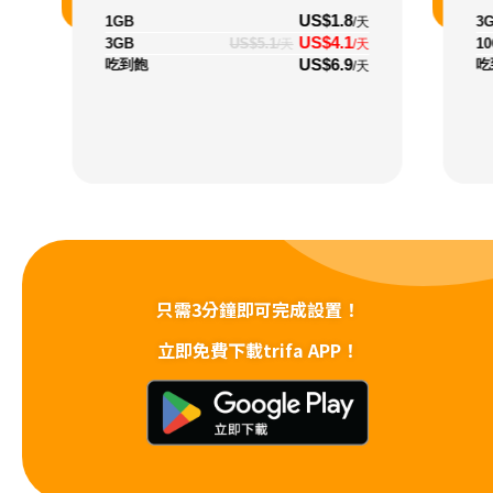
US$1.8
1GB
3
/天
US$4.1
3GB
US$5.1
1
/天
/天
US$6.9
吃到飽
吃
/天
只需3分鐘即可完成設置！
立即免費下載trifa APP！