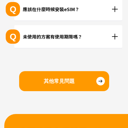
能。
LINE或Instagram等使用網路連線進行通話。
Q
應該在什麼時候安裝eSIM？
抵達目的地後再進行安裝、或在國內時事先安裝都沒
問題。若擔心當地機場的WiFi速度不夠快，建議您在
Q
未使用的方案有使用期限嗎？
國內完成安裝和設定，在當地進行切換eSIM即可。
請於購買日起三個月內開始使用。
其他常見問題