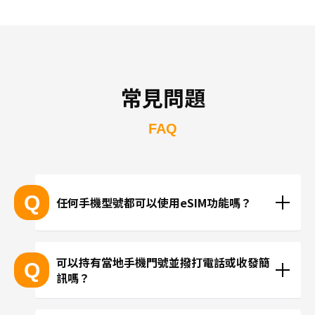
常見問題
FAQ
Q
任何手機型號都可以使用eSIM功能嗎？
支援eSIM的設備型號
可以持有當地手機門號並撥打電話或收發簡
Q
訊嗎？
※產品推陳出新，可能無法列出所有最新的型號。
 ※無法透過個別的查詢確認您的設備是否支援eSIM功
現在trifa並無提供支援當地手機門號的方案，請使用