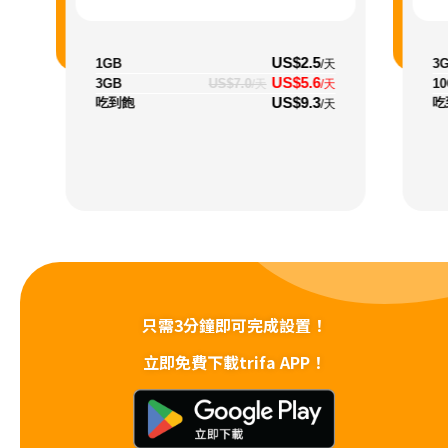
US$2.5
1GB
3
/天
US$5.6
3GB
US$7.0
1
/天
/天
US$9.3
吃到飽
吃
/天
只需3分鐘即可完成設置！
立即免費下載trifa APP！