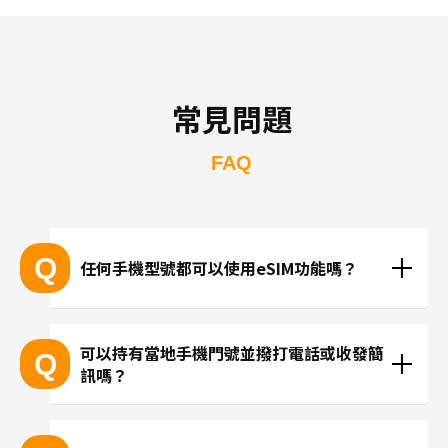
常見問題
FAQ
Q
任何手機型號都可以使用eSIM功能嗎？
支援eSIM的設備型號
可以持有當地手機門號並撥打電話或收發簡
Q
訊嗎？
※產品推陳出新，可能無法列出所有最新的型號。
 ※無法透過個別的查詢確認您的設備是否支援eSIM功
現在trifa並無提供支援當地手機門號的方案，請使用
能。
LINE或Instagram等使用網路連線進行通話。