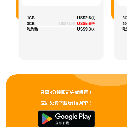
US$2.5
1GB
3
/天
US$5.6
3GB
US$7.0
1
/天
/天
US$9.3
吃到飽
吃
/天
只需3分鐘即可完成設置！
立即免費下載trifa APP！