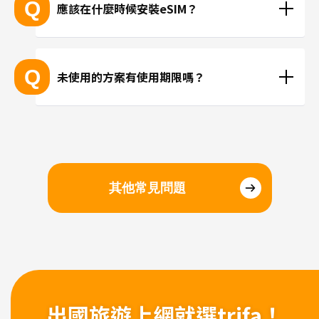
Q
應該在什麼時候安裝eSIM？
抵達目的地後再進行安裝、或在國內時事先安裝都沒
問題。若擔心當地機場的WiFi速度不夠快，建議您在
Q
未使用的方案有使用期限嗎？
國內完成安裝和設定，在當地進行切換eSIM即可。
請於購買日起三個月內開始使用。
其他常見問題
出國旅遊上網
就選trifa！