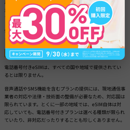
用」「着信専用」「通話可能」の3タイプがあり、同じ容
量でも通話機能が増えるほど料金が高く設定されていま
す。
電話番号を使う予定がなければ、コストを抑えられるデー
タ通信専用プランの利用を検討するのもよいでしょう。
そもそも対応していない場合がある
電話番号付きeSIMは、すべての国や地域で提供されてい
るとは限りません。
音声通話やSMS機能を含むプランの提供には、現地通信事
業者の対応や法律・技術面の整備が必要なため、対応国は
限られています。とくに一部の地域では、eSIM自体は対
応していても、電話番号付きプランは選べる種類が限られ
ていたり、非対応だったりすることも珍しくありません。