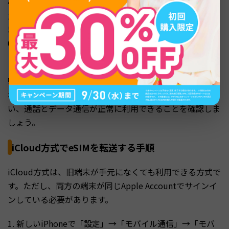
4. 新しいiPhoneに表示される検証コードを旧iPhoneに入
力
5. 転送する電話番号を選択し「転送」をタップ
6. 新しいiPhoneでeSIMがアクティベートされるのを待つ
（通常1〜2分）
転送が完了すると、旧iPhoneのeSIMは自動的に無効化さ
れます。新しいiPhoneで発信テスト（111番など）を行
い、通話とデータ通信が正常に利用できることを確認しま
しょう。
iCloud方式でeSIMを転送する手順
iCloud方式は、旧端末が手元になくても利用できる方式で
す。ただし、両方の端末が同じApple Accountでサインイ
ンしている必要があります。
1. 新しいiPhoneで「設定」→「モバイル通信」→「モバ