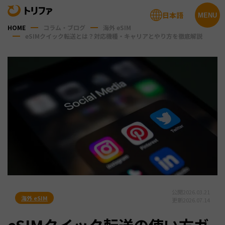
日本語
MENU
HOME
コラム・ブログ
海外 eSIM
eSIMクイック転送とは？対応機種・キャリアとやり方を徹底解説
公開
2026.03.21
海外 eSIM
更新
2026.07.14
eSIMクイック転送の使い方ガ