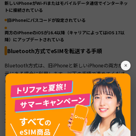
新しいiPhoneがWi-Fiまたはモバイルデータ通信でインターネッ
トに接続されている
旧iPhoneにパスコードが設定されている
両方のiPhoneのiOSが16.4以降（キャリアによってはiOS 17以
降）にアップデートされている
Bluetooth方式でeSIMを転送する手順
Bluetooth方式は、旧iPhoneと新しいiPhoneの両方が手
×
元にある場合に利用します。以下の手順で進めてくださ
い。
1. 新しいiPhoneで「設定」→「モバイル通信」→「モバ
イル通信を設定」をタップ
2. 「近くのiPhoneから転送」を選択
3. 旧iPhoneに「電話番号を転送」の確認画面が表示され
るので「続ける」をタップ