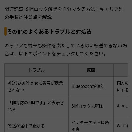
関連記事:
SIMロック解除を自分でやる方法｜キャリア別
の手順と注意点を解説
その他のよくあるトラブルと対処法
キャリアも端末も条件を満たしているのに転送できない場
合は、以下のポイントをチェックしてください。
トラブル
原因
転送先のiPhoneに番号が表示
両方のiP
Bluetoothが無効
されない
にする
「非対応のSIMです」と表示さ
SIMロック未解除
キャリア
れる
インターネット接続
転送が途中で止まる
Wi-F
不良