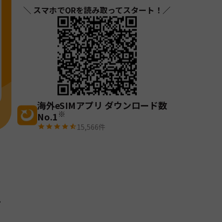
＼ スマホでQRを読み取ってスタート！／
海外eSIMアプリ ダウンロード数
※
No.1
15,566
件
。