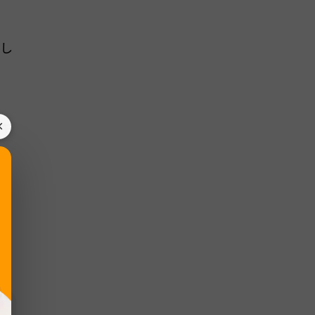
。
入し
×
キ