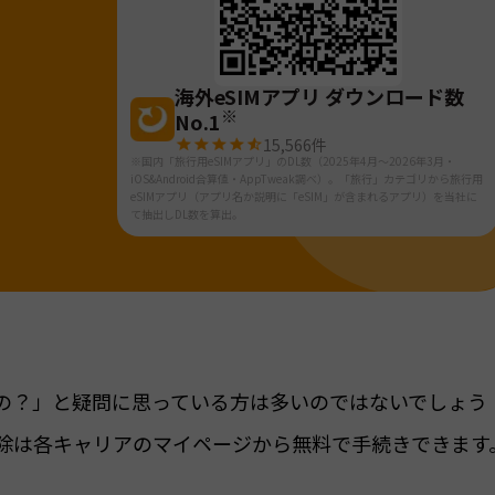
海外eSIMアプリ ダウンロード数
※
No.1
15,566
件
※国内「旅行用eSIMアプリ」のDL数（2025年4月～2026年3月・
iOS&Android合算値・AppTweak調べ）。「旅行」カテゴリから旅行用
eSIMアプリ（アプリ名か説明に「eSIM」が含まれるアプリ）を当社に
て抽出しDL数を算出。
るの？」と疑問に思っている方は多いのではないでしょう
解除は各キャリアのマイページから無料で手続きできます