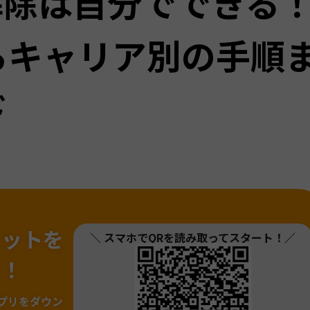
解除は自分でできる
らキャリア別の手順
ド
ネットを
＼ スマホでQRを読み取ってスタート！／
ァ！
プリをダウン