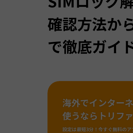
SIMロック
確認方法か
で徹底ガイ
海外でインター
使うならトリフ
設定は最短3分！
今すぐ無料のア