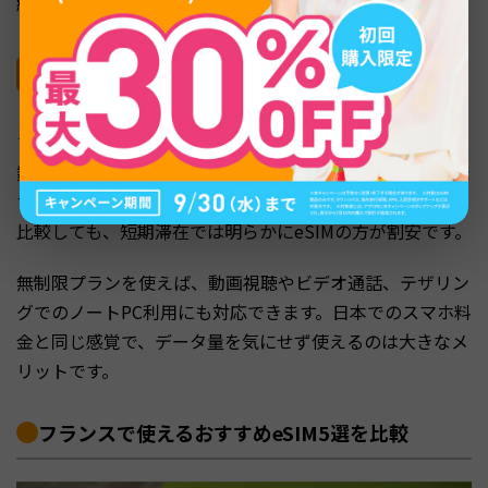
絡先で着信を受け取れます。
料金が比較的安く、データ無制限プランも選びや
すい
フランス向けのeSIMは、データ容量プランで1GBあたり
数百円から、無制限プランも3日間2,000円前後から選べま
す。レンタルWiFiの無制限プランが1日1,000円台のものと
比較しても、短期滞在では明らかにeSIMの方が割安です。
無制限プランを使えば、動画視聴やビデオ通話、テザリン
グでのノートPC利用にも対応できます。日本でのスマホ料
金と同じ感覚で、データ量を気にせず使えるのは大きなメ
リットです。
フランスで使えるおすすめeSIM5選を比較