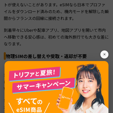
トが使えないことがあります。eSIMなら日本でプロファ
イルをダウンロード済みのため、機内モードを解除した瞬
間からフランスの回線に接続されます。
到着早々にUberや配車アプリ、地図アプリを開いて市内
へ移動できる安心感は、初めての海外旅行でも大きな差に
なります。
×
物理SIMの差し替えや受取・返却が不要
レンタルWiFiは出発前の受取と帰国後の返却が必要で、現
地SIMは空港カウンターでの購入手続きが伴います。eSIM
はこうした物理的なやり取りが一切なく、すべてアプリや
Webサイト上で完結します。
SIMカードのピン抜きやサイズ違いで困ることもなく、日
本のSIMはそのまま挿しておけるため、帰国後も普段の連