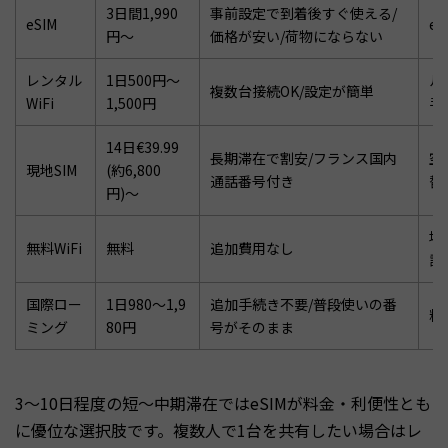
3日間1,990
事前設定で到着後すぐ使える/
eSIM
e
円〜
価格が安い/荷物にならない
レンタル
1日500円〜
ル
複数台接続OK/設定が簡単
WiFi
1,500円
手
14日€39.99
長期滞在で割安/フランス国内
空
現地SIM
(約6,800
通話番号付き
替
円)〜
場
無料WiFi
無料
追加費用なし
課
国際ロー
1日980〜1,9
追加手続き不要/普段使いの番
料
ミング
80円
号がそのまま
3〜10日程度の短〜中期滞在ではeSIMが料金・利便性とも
に優位な選択肢です。複数人で1台を共有したい場合はレ