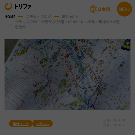
日本語
MENU
HOME
コラム・ブログ
海外 eSIM
フランスでWiFiを使う方法5選！eSIM・レンタル・現地SIMを徹
底比較
公開
2026.05.20
海外 eSIM
フランス
更新
2026.07.25