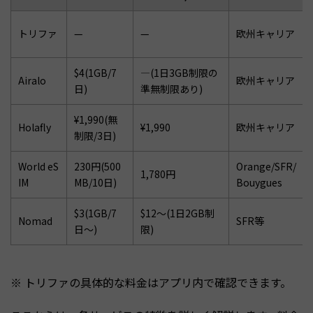
トリファ
—
—
欧州キャリア
$4(1GB/7
—(1日3GB制限の
Airalo
欧州キャリア
日)
準無制限あり)
¥1,990(無
Holafly
¥1,990
欧州キャリア
制限/3日)
World eS
230円(500
Orange/SFR/
1,780円
IM
MB/10日)
Bouygues
$3(1GB/7
$12〜(1日2GB制
Nomad
SFR等
日〜)
限)
※ トリファの具体的な料金はアプリ内で確認できます。