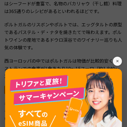
はシーフードが豊富で、名物のバカリャウ（干し鱈）料理
は365通りのレシピがあるといわれるほどです。
ポルトガルのリスボンやポルトでは、エッグタルトの原型
であるパステル・デ・ナタを焼きたてで味わえます。ポル
トワインの産地であるドウロ渓谷でのワイナリー巡りも人
気の体験です。
西ヨーロッパの中ではポルトガルは物価が比較的安く、レ
×
ストランでの食事が1食あたり10〜15ユーロ（約1,840〜
2,760円）程度と手頃なのも魅力です。
歴史と芸術に浸るならギリシャとチェコ
ギリシャはヨーロッパ文明の発祥地であり、アテネのパル
テノン神殿やデルフィ遺跡など古代の遺産が数多く残って
います。サントリーニ島の白い建物と青い海のコントラス
トは、ヨーロッパを代表する絶景のひとつです。