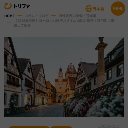
日本語
MENU
HOME
コラム・ブログ
海外旅行の準備・豆知識
【2026年最新】ヨーロッパ旅行おすすめの国と都市｜目的別に厳
選して紹介
公開
2026.03.12