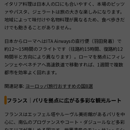
イタリア料理は日本人の口にも合いやすく、本場のピッツ
ァやパスタ、ジェラートは旅の大きな楽しみになります。
地域によって味付けや名物料理が異なるため、食べ歩きだ
けでも飽きることがありません。
日本からローマへはITA Airwaysの直行便（羽田発着）で
約12〜15時間のフライトです（往路約15時間、復路約12
時間半と方向により異なります）。ローマを拠点にフィレ
ンツェやベネチアへ高速鉄道で移動すれば、1週間で複数
都市を効率よく回れます。
関連記事:
ヨーロッパ旅行おすすめの国8選
フランス｜パリを拠点に広がる多彩な観光ルート
フランスはエッフェル塔やルーヴル美術館があるパリを中
心に、南仏のプロヴァンスやコート・ダジュールなど多彩
なエリアが楽しめる国です。世界遺産のモン・サン・ミシ