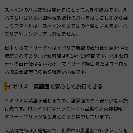
スペインのバル文化は旅行者にとって大きな魅力です。タ
パスと呼ばれる小皿料理を数軒のバルをはしごしながら楽
しむスタイルは、スペインならではの体験といえます。パ
エリアやサングリアも外せません。
日本からマドリードへはイベリア航空の直行便が週3〜4便
運航されており、所要時間は約14〜15時間です。バルセロ
ナへの直行便はないため、マドリード経由またはヨーロッ
パの主要都市での乗り継ぎが必要です。
イギリス｜英語圏で安心して旅行できる
イギリスは英語が通じるため、語学面での不安が少ない旅
行先です。ロンドンにはバッキンガム宮殿や大英博物館、
タワー・ブリッジなど見どころが集中しています。
大英博物館は入場無料で、世界中の貴重なコレクションを