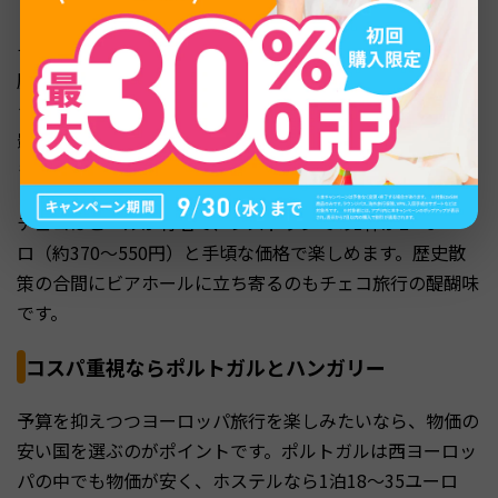
チェコの首都プラハは、旧市街やマラー・ストラナを含む
歴史地区全体がユネスコ世界遺産に登録されています。プ
ラハ城やカレル橋、旧市街広場の天文時計など、中世の面
影を色濃く残す街並みを歩くだけで歴史を感じることがで
きます。
チェコはビールが有名で、レストランでの1杯が2〜3ユー
ロ（約370〜550円）と手頃な価格で楽しめます。歴史散
策の合間にビアホールに立ち寄るのもチェコ旅行の醍醐味
です。
コスパ重視ならポルトガルとハンガリー
予算を抑えつつヨーロッパ旅行を楽しみたいなら、物価の
安い国を選ぶのがポイントです。ポルトガルは西ヨーロッ
パの中でも物価が安く、ホステルなら1泊18〜35ユーロ