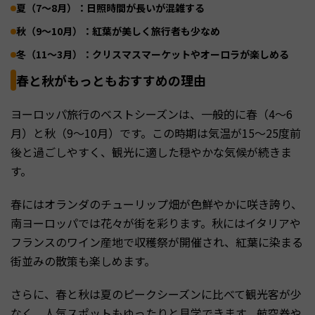
夏（7〜8月）：日照時間が長いが混雑する
秋（9〜10月）：紅葉が美しく旅行者も少なめ
冬（11〜3月）：クリスマスマーケットやオーロラが楽しめる
春と秋がもっともおすすめの理由
ヨーロッパ旅行のベストシーズンは、一般的に春（4〜6
月）と秋（9〜10月）です。この時期は気温が15〜25度前
後と過ごしやすく、観光に適した穏やかな気候が続きま
す。
春にはオランダのチューリップ畑が色鮮やかに咲き誇り、
南ヨーロッパでは花々が街を彩ります。秋にはイタリアや
フランスのワイン産地で収穫祭が開催され、紅葉に染まる
街並みの散策も楽しめます。
さらに、春と秋は夏のピークシーズンに比べて観光客が少
なく、人気スポットもゆったりと見学できます。航空券や