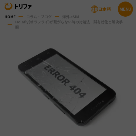
日本語
MENU
HOME
コラム・ブログ
海外 eSIM
Holafly(オラフライ)が繋がらない時の対処法｜誤有効化と解決手
順