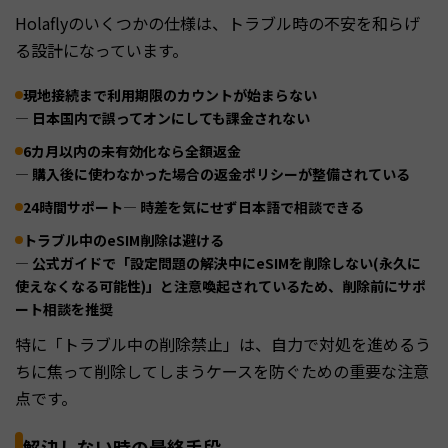
Holaflyのいくつかの仕様は、トラブル時の不安を和らげ
る設計になっています。
現地接続まで利用期限のカウントが始まらない
— 日本国内で誤ってオンにしても課金されない
6カ月以内の未有効化なら全額返金
— 購入後に使わなかった場合の返金ポリシーが整備されている
24時間サポート
— 時差を気にせず日本語で相談できる
トラブル中のeSIM削除は避ける
— 公式ガイドで「設定問題の解決中にeSIMを削除しない(永久に
使えなくなる可能性)」と注意喚起されているため、削除前にサポ
ート相談を推奨
特に「トラブル中の削除禁止」は、自力で対処を進めるう
ちに焦って削除してしまうケースを防ぐための重要な注意
点です。
解決しない時の最終手段