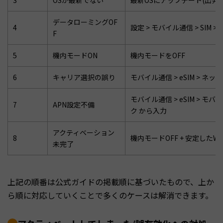
3
OSが最新でない
最新OSにアップデート(出発
データローミングOF
4
設定 > モバイル通信 > SIM 
F
5
機内モードON
機内モードをOFF
6
キャリア選択の誤り
モバイル通信 > eSIM > ネ
モバイル通信 > eSIM > 
7
APN設定不備
ク から入力
アクティベーション
8
機内モードOFF + 安定したW
未完了
上記の順番は公式ガイドの掲載順に基づいたもので、上か
ら順に対応していくことで多くのケースは解消できます。