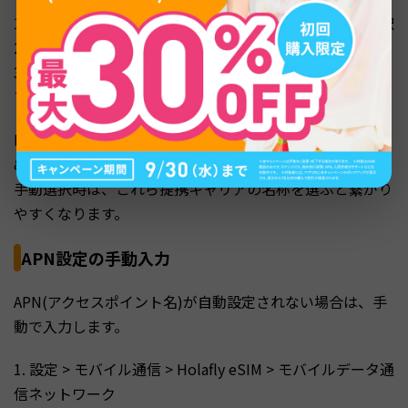
1. 設定 > モバイル通信 > Holafly eSIM > ネットワーク選択
2. 「自動」をOFFに切り替え
3. 利用可能なキャリア一覧が表示されるので、現地キャリ
アを選択
Holaflyは韓国ではSK Telecom・LGU+、アメリカではAT
&T・T-Mobileといった現地キャリアと提携しています。
手動選択時は、これら提携キャリアの名称を選ぶと繋がり
やすくなります。
APN設定の手動入力
APN(アクセスポイント名)が自動設定されない場合は、手
動で入力します。
1. 設定 > モバイル通信 > Holafly eSIM > モバイルデータ通
信ネットワーク