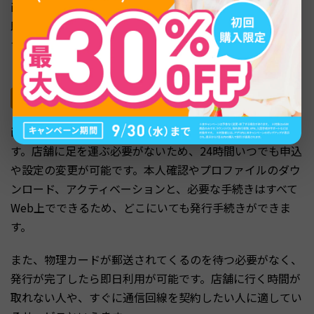
iPhone14では物理SIM+eSIMの組み合わせもできるため、
既存の契約を解約せずともデュアルSIMの構築ができま
す。気軽に複数回線を利用しやすいのも、eSIMのメリッ
トといえるでしょう。
オンラインで手続きが完結する
iPhone14のeSIMの発行手続きは、オンラインで完結しま
す。店舗に足を運ぶ必要がないため、24時間いつでも申込
や設定の変更が可能です。本人確認やプロファイルのダウ
ンロード、アクティベーションと、必要な手続きはすべて
Web上でできるため、どこにいても発行手続きができま
す。
また、物理カードが郵送されてくるのを待つ必要がなく、
発行が完了したら即日利用が可能です。店舗に行く時間が
取れない人や、すぐに通信回線を契約したい人に適してい