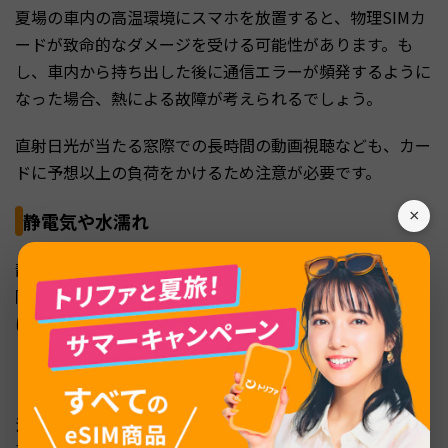
夏場の車内の高温環境にスマホを放置すると、物理SIMカ
ードが致命的なダメージを受ける可能性があります。も
し、車内から持ち出した後に通信エラーが頻発するように
なった場合、熱による故障が考えられるでしょう。
直射日光が当たる窓際での長時間の動画視聴なども、カー
ドに予想以上の負荷をかけるため注意が必要です。
×
静電気や水濡れ
静電気や水濡れは、物理SIMカードを瞬時に故障させる危
険な要因です。冬場の乾燥した環境で発生しやすい静電気
は、高電圧で内部のICチップを破壊してしまうことがあり
ます。
また、防水のスマホでもSIMトレイから侵入した水分や、
汗に含まれる塩分が金属部分を腐食させ、読み取り不良を