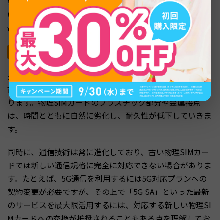
引き起こす原因です。汗をかいた手で触れたり、湿気の多
い場所で抜き差ししたりすることは、物理SIMカードの寿
命を縮めるため、避けた方がよいでしょう。
長期間の使用
長期間の使用は、物理SIMカード自体の物理的な劣化と、
古いタイプの使用という2つの側面から不具合の原因とな
ります。物理SIMカードのプラスチック部分や金属接点
は、時間とともに自然に劣化し、耐久性が低下していきま
す。
同時に、通信技術は常に進化しており、古い物理SIMカー
ドでは新しい通信規格に完全に対応できない場合がありま
す。たとえば、5G通信を利用するには5G対応プランへの
契約変更が必要ですが、その上で「5G SA」といった最新
のサービスを最大限活用するには、対応する新しい物理SI
Mカードへの交換が推奨されることもある点を理解してお