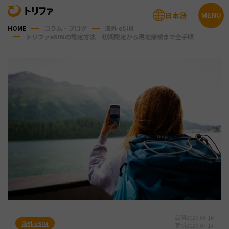
日本語
MENU
HOME
コラム・ブログ
海外 eSIM
トリファeSIMの設定方法｜初期設定から現地接続まで全手順
公開
2026.04.16
海外 eSIM
更新
2026.07.14