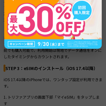
1. アプリのホーム画面で渡航先の国または地域を選択しま
す
2. データ容量と利用日数を選んでプランを決定します
3. 支払い方法を選択し、購入を確定します
トリファはプリペイド方式なので、購入した分だけの料金
が発生します。複数の国を周遊する場合は、対象エリアを
カバーするプランを選ぶと便利です。プランは出発の何日
前でも購入可能で、利用開始は現地でデータ通信をオンに
したタイミングからカウントされます。
STEP 3：eSIMのインストール（iOS 17.4以降）
iOS 17.4以降のiPhoneでは、ワンタップ設定が利用できま
す。
1. トリファアプリの画面下部「マイeSIM」をタップしま
す