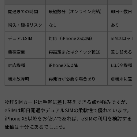
開通までの時間
最短数分（オンライン完結）
即日〜数日（
紛失・破損リスク
なし
あり
デュアルSIM
対応（iPhone XS以降）
SIMスロット
機種変更
再設定またはクイック転送
差し替えるだ
対応機種
iPhone XS以降
ほぼ全機種
端末故障時
再発行が必要な場合あり
別端末に差し
物理SIMカードは手軽に差し替えできる点が強みですが、
eSIMは即日開通やデュアルSIMの柔軟性で優れています。
iPhone XS以降をお使いであれば、eSIMの利用を検討する
価値は十分にあるでしょう。