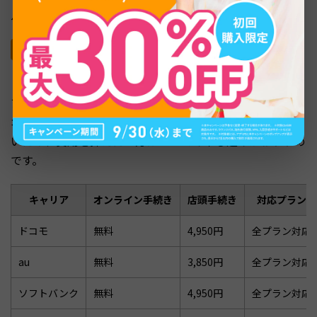
ルで文字列のみが送られてきた場合に使用します。
国内キャリアのeSIM対応状況
ドコモ・au・ソフトバンク・楽天モバイルの国内4キャリ
アは、いずれもeSIMの発行・再発行に対応しています。
オンラインで手続きすれば手数料が無料になるケースが多
いため、費用を抑えたい方はWebでの申し込みがおすすめ
です。
キャリア
オンライン手続き
店頭手続き
対応プラン
ドコモ
無料
4,950円
全プラン対応
au
無料
3,850円
全プラン対応
ソフトバンク
無料
4,950円
全プラン対応