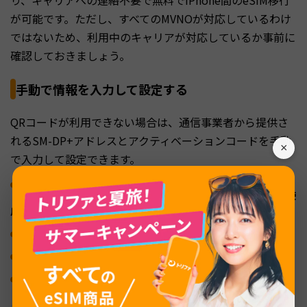
り、キャリアへの連絡不要で無料でiPhone間のeSIM移行
が可能です。ただし、すべてのMVNOが対応しているわけ
ではないため、利用中のキャリアが対応しているか事前に
確認しておきましょう。
手動で情報を入力して設定する
QRコードが利用できない場合は、通信事業者から提供さ
れるSM-DP+アドレスとアクティベーションコードを手動
×
で入力して設定できます。
「設定」→「モバイル通信」→「eSIMを追加」→「QRコードを使
用」
画面下部の「詳細情報を手動で入力」をタップ
SM-DP+アドレスとアクティベーションコードを入力
「次へ」をタップして設定を完了
この方法は、QRコードの画面が表示できないときやメー