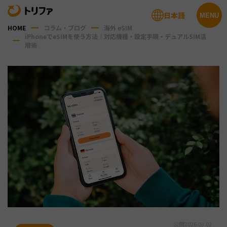
日本語
MENU
HOME
コラム・ブログ
海外 eSIM
iPhoneでeSIMを使う方法｜対応機種・設定手順・デュアルSIM活
用術
公開
2026.03.02