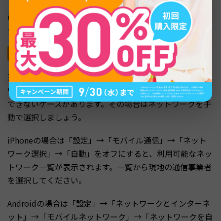
設定後、画面上部に現地キャリアの名前やローミングのア
イコン（「R」マーク）が表示されれば接続完了です。
ネットワークを手動選択する方法
通常はデータローミングをオンにすれば自動で現地ネット
ワークに接続されます。しかし、まれに自動選択では接続
できないケースがあります。その場合はネットワークを手
動で選択しましょう。
iPhoneの場合は「設定」→「モバイル通信」→「ネット
ワーク選択」→「自動」をオフにすると、利用可能なネッ
トワーク一覧が表示されます。一覧から現地の通信事業者
を選択してください。
Androidの場合は「設定」→「ネットワークとインターネ
ット」→「モバイルネットワーク」→「ネットワークを自