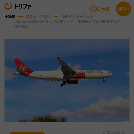
日本語
MENU
HOME
コラム・ブログ
海外インターネット
ahamoの海外ローミング設定ガイド｜出発前から帰国後までの手
順を解説
公開
2026.03.21