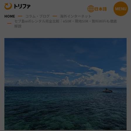
日本語
MENU
HOME
コラム・ブログ
海外インターネット
セブ島wifiレンタル完全比較｜eSIM・現地SIM・無料WiFiも徹底
解説