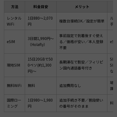
方法
料金目安
メリット
レンタル
1日880〜2,070
ル
複数台接続OK／設定が簡単
WiFi
円
手
事前設定で到着後すぐ使え
3日間1,990円〜
eSIM
る／価格が安い／本人登録
eS
（Holafly）
不要
15日20GBで50
SI
長期滞在で割安／フィリピ
現地SIM
0ペソ(約1,300
SI
ン国内通話番号付き
円)〜
な
場
無料WiFi
無料
追加費用なし
課
国際ロー
1日980〜1,980
追加手続き不要／普段使い
料
ミング
円
の番号がそのまま