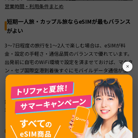
営業時間・利用条件まとめ
短期一人旅・カップル旅ならeSIMが最もバランス
がよい
3〜7日程度の旅行を1〜2人で楽しむ場合は、eSIMが料
金・設定の手軽さ・通信品質のバランスで優れています。
出発前に自宅のWiFi環境で設定を済ませておけば、マクタ
×
ン・セブ国際空港到着後すぐにモバイルデータ通信が使
え、空港のSIMカウンターで本人登録の列に並ぶ必要もあ
りません。
無制限プランも3日間1,990円から選べるサービスがあり、
地図や動画を気兼ねなく使いたい方にも向いています。
セブ島で使えるおすすめレンタルWiFi主要サービ
ス