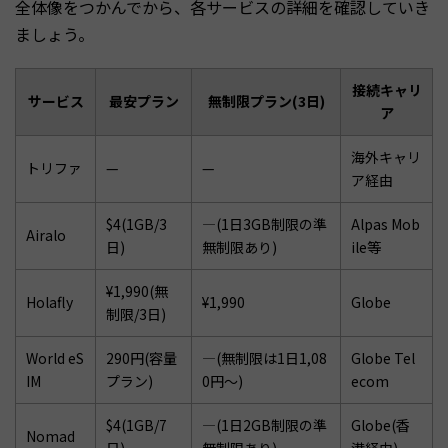
全体像をつかんでから、各サービスの詳細を確認していき
ましょう。
接続キャリ
サービス
最安プラン
無制限プラン(3日)
ア
海外キャリ
トリファ
—
—
ア経由
$4(1GB/3
—(1日3GB制限の準
Alpas Mob
Airalo
日)
無制限あり)
ile等
¥1,990(無
Holafly
¥1,990
Globe
制限/3日)
World eS
290円(容量
—(無制限は1日1,08
Globe Tel
IM
プラン)
0円〜)
ecom
$4(1GB/7
—(1日2GB制限の準
Globe(香
Nomad
日)
無制限あり)
港経由)