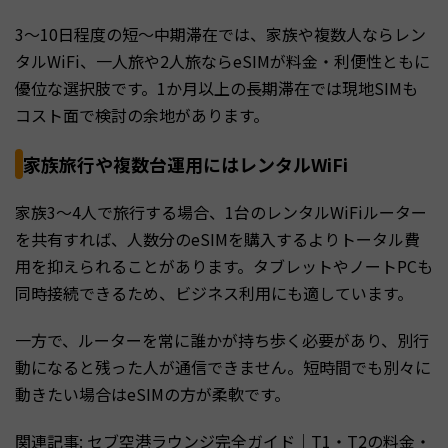
3〜10日程度の短〜中期滞在では、家族や複数人ならレン
タルWiFi、一人旅や2人旅ならeSIMが料金・利便性ともに
優位な選択肢です。1か月以上の長期滞在では現地SIMも
コスト面で検討の余地があります。
家族旅行や複数台運用にはレンタルWiFi
家族3〜4人で旅行する場合、1台のレンタルWiFiルーター
を共有すれば、人数分のeSIMを購入するよりトータル費
用を抑えられることがあります。タブレットやノートPCも
同時接続できるため、ビジネス利用にも適しています。
一方で、ルーターを常に誰かが持ち歩く必要があり、別行
動になると残った人が通信できません。短時間でも別々に
動きたい場合はeSIMの方が柔軟です。
関連記事:
セブ空港ラウンジ完全ガイド｜T1・T2の料金・