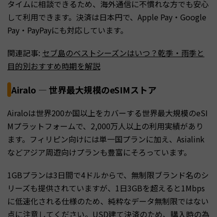
タイムに相談できるため、海外通信に不慣れな方でも安心
して利用できます。決済は日本円で、Apple Pay・Google
Pay・PayPayにも対応しています。
関連記事:
セブ島のベストシーズンはいつ？乾季・雨季と
目的別おすすめ時期を解説
Airalo — 世界最大規模のeSIMストア
Airaloは世界200か国以上をカバーする世界最大規模のeSI
Mプラットフォームで、2,000万人以上の利用実績があり
ます。フィリピン向けには単一国プランに加え、Asialink
などアジア周遊向けプランも豊富にそろっています。
1GBプランは3日間で4ドルからで、無制限ブランド名のシ
リーズも提供されていますが、1日3GBを超えると1Mbps
に低速化される仕様のため、純粋なデータ無制限ではない
点に注意してください。USD建て決済のため、購入時の為