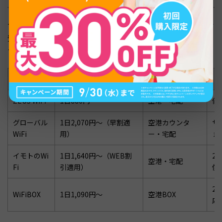
セブ島向けレンタルWiFiは、空港カウンターまたは宅配で
受け取り、帰国時にカウンターで返却するのが一般的で
す。代表的なサービスの料金水準を整理します。
サービス
無制限プラン目安
受取・返却
ZEUS WiFi
1日880円〜
空港・宅配
価
グローバル
1日2,070円〜（早割適
空港カウンタ
サ
WiFi
用）
ー・宅配
ョ
イモトのWi
1日1,640円〜（WEB割
2
空港・宅配
Fi
引適用）
償
2
WiFiBOX
1日1,090円〜
空港BOX
応