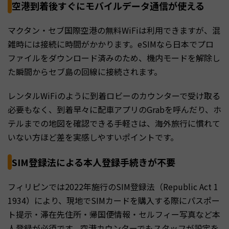
空港到着後すぐにモバイルデータ通信が使える
マクタン・セブ国際空港の無料WiFiは利用できますが、混
雑時には接続に時間がかかります。eSIMなら日本でプロ
ファイルをダウンロード済みのため、機内モードを解除し
た瞬間からセブ島の回線に接続されます。
レンタルWiFiのように到着ロビーのカウンターで受け取る
必要もなく、到着早々に配車アプリのGrabを呼んだり、ホ
テルまでの地図を確認できる手軽さは、海外旅行に慣れて
いない方ほど差を実感しやすいポイントです。
SIM登録法による本人登録手続きが不要
フィリピンでは2022年施行のSIM登録法（Republic Act 1
1934）により、現地でSIMカードを購入する際にパスポー
ト提示・滞在先住所・帰国便情報・セルフィー写真など本
人登録が必須です。空港カウンターでもスタッフが設定を