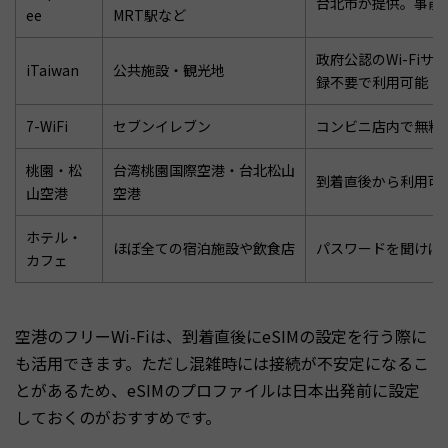
台北市が提供。事前
ee
MRT駅など
政府公認のWi-Fiサ
iTaiwan
公共施設・観光地
録不要で利用可能
7-WiFi
セブンイレブン
コンビニ店内で無料
桃園・松
台湾桃園国際空港・台北松山
到着直後から利用可
山空港
空港
ホテル・
ほぼ全ての宿泊施設や飲食店
パスワードを聞けば
カフェ
空港のフリーWi-Fiは、到着直後にeSIMの設定を行う際に
も活用できます。ただし混雑時には接続が不安定になるこ
とがあるため、eSIMのプロファイルは日本出発前に設定
しておくのがおすすめです。