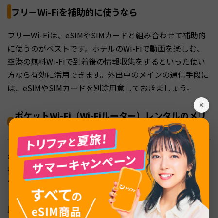
フリーWi-Fiを補助的に使うなら
フリーWi-Fiは、eSIMやSIMカードと組み合わせて補助的
に使うのがベストです。ホテルのWi-Fiで動画を楽しむ、
空港の無料Wi-Fiで到着後の情報収集をするといった使い
方なら有効に活用できます。外出中のメインの通信手段に
は、eSIMやSIMカードを別途用意しておきましょう。
×
ポケットWi-Fi（Wi-Fiルーター）レンタルのメリ
ット・デメリット
ポケットWi-Fiは、日本でレンタルしたルーターを台湾に
持参し、複数のデバイスをWi-Fiに接続して使う方法で
す。スマートフォンだけでなくタブレットやノートパソコ
ンでも使えるのが特徴です。一方で、eSIMやSIMカードと
比べて割高になりやすく、返却の手間もかかります。