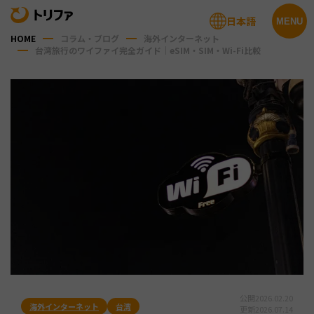
日本語
MENU
HOME
コラム・ブログ
海外インターネット
台湾旅行のワイファイ完全ガイド｜eSIM・SIM・Wi-Fi比較
公開
2026.02.20
海外インターネット
台湾
更新
2026.07.14