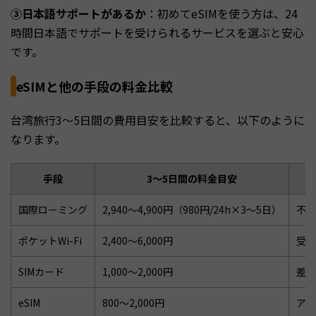
③日本語サポートがあるか
：初めてeSIMを使う方は、24
時間日本語でサポートを受けられるサービスを選ぶと安心
です。
eSIMと他の手段の料金比較
台湾旅行3〜5日間の費用目安を比較すると、以下のように
なります。
手段
3〜5日間の料金目安
国際ローミング
2,940〜4,900円（980円/24h×3〜5日）
不要
ポケットWi-Fi
2,400〜6,000円
受取
SIMカード
1,000〜2,000円
差し
eSIM
800〜2,000円
アプ