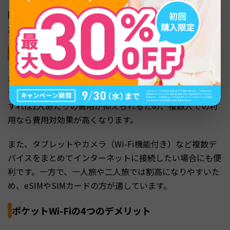
関連記事：
海外旅行はWi-FiレンタルとSIMカードどっち
がいい？選び方やおすすめの通信方法も解説
ポケットWi-Fiが向いているシーン
ポケットWi-Fiが最もメリットを発揮するのは、3人以上の
グループや家族旅行の場合です。1台のルーターをシェア
すれば1人あたりの費用が抑えられるため、複数人での利
用なら費用対効果が高くなります。
また、タブレットやカメラ（Wi-Fi機能付き）など複数デ
バイスをまとめてインターネットに接続したい場合にも便
利です。一方で、一人旅や二人旅では割高になりやすいた
め、eSIMやSIMカードの方が適しています。
ポケットWi-Fiの4つのデメリット