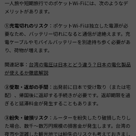
一人旅や短期旅行でのポケットWi-Fiには、次のようなデ
メリットがあります。
①充電切れのリスク
：ポケットWi-Fiは独立した電源が必
要なため、バッテリー切れになると通信が途絶えます。充
電ケーブルやモバイルバッテリーを別途持ち歩く必要があ
り、荷物が増えます。
関連記事：
台湾の電圧は日本とどう違う？日本の電化製品
が使えるか徹底解説
②受取・返却の手間
：出発前に日本で受け取り（または宅
配）、帰国後に返却する手続きが必要です。返却期限を過
ぎると延滞料金が発生することもあります。
③紛失・破損リスク
：ルーターを紛失したり破損したりし
た場合、数千〜数万円規模の損害金が発生します。台湾の
夜市や混雑した観光地では紛失のリスクも考えておきまし