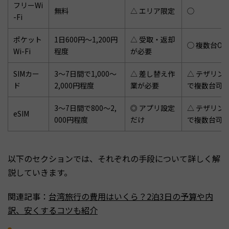
フリーWi
無料
△ エリア限定
◯
-Fi
ポケット
1日600円〜1,200円
△ 受取・返却
◯ 複数台OK
Wi-Fi
程度
が必要
SIMカー
3〜7日間で1,000〜
△ 差し替え作
△ テザリン
ド
2,000円程度
業が必要
で複数台可
3〜7日間で800〜2,
◎ アプリ設定
△ テザリン
eSIM
000円程度
だけ
で複数台可
以下のセクションでは、それぞれの手段について詳しく解
説していきます。
関連記事：
台湾旅行の費用はいくら？2泊3日の予算や内
訳、安くするコツも紹介