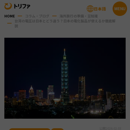
日本語
MENU
HOME
コラム・ブログ
海外旅行の準備・豆知識
台湾の電圧は日本とどう違う？日本の電化製品が使えるか徹底解
説
公開
2026.02.03