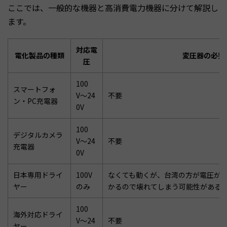
ここでは、一般的な機器と高消費電力機器に分けて解説し
ます。
対応電
電化製品の種類
変圧器の必要
圧
100
スマートフォ
V〜24
不要
ン・PC充電器
0V
100
デジタルカメラ
V〜24
不要
充電器
0V
日本専用ドライ
100V
なくても動くが、台湾の方が電圧が
ヤー
のみ
かるので壊れてしまう可能性がある
100
海外対応ドライ
V〜24
不要
ヤー