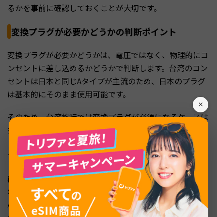
るかを事前に確認しておくことが大切です。
変換プラグが必要かどうかの判断ポイント
変換プラグが必要かどうかは、電圧ではなく、物理的にコ
ンセントに差し込めるかどうかで判断します。台湾のコン
セントは日本と同じAタイプが主流のため、日本のプラグ
は基本的にそのまま使用可能です。
×
そのため、台湾旅行では変換プラグが必須になるケースは
多くありません。ただし、建物や施設によってはコンセン
トの形状に個体差があり、プラグが緩く感じることもある
でしょう。
確実に使いたい場合や、他国への周遊旅行を予定している
場合には、マルチタイプの変換プラグを用意しておくと安
心です。変換プラグは電圧を変えるものではなく、あくま