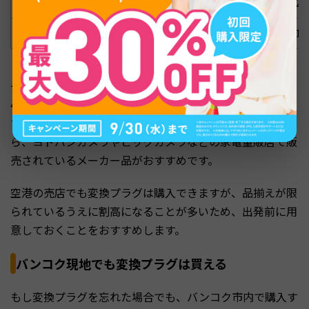
家電量販店（ヨドバシ等）
マルチタイプ（USB付き）
2,
ネット通販
マルチタイプ
1,
ダイソーでは110円の単一タイプのほか、A・C・O・BFの
4種類に対応したマルチタイプが770円で販売されていま
す。手軽に入手できますが、耐久性や安全性を重視するな
ら、ヨドバシカメラやビックカメラなどの家電量販店で販
売されているメーカー品がおすすめです。
空港の売店でも変換プラグは購入できますが、品揃えが限
られているうえに割高になることが多いため、出発前に用
意しておくことをおすすめします。
バンコク現地でも変換プラグは買える
もし変換プラグを忘れた場合でも、バンコク市内で購入す