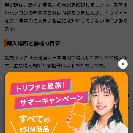
選ぶ際は、最大消費電力の表記を確認しましょう。スマホ
やパソコンの充電であれば問題ありませんが、ドライヤー
など消費電力の大きい製品には対応していない場合があり
ます。
購入場所と価格の目安
変換プラグは出発前に日本国内で購入しておくのが確実で
×
す。主な購入場所と価格帯は以下のとおりです。
購入場所
種類
100円ショップ（ダイソー等）
単一タイプ（Cタイプ等）
11
100円ショップ（ダイソー等）
マルチタイプ（4種対応）
77
家電量販店（ヨドバシ等）
単一タイプ
60