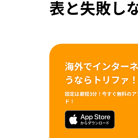
表と失敗し
海外でインター
うならトリファ
設定は最短3分！
今すぐ無料のア
ド！