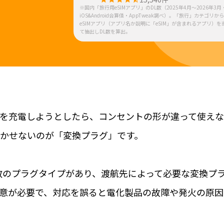
※国内「旅行用eSIMアプリ」のDL数（2025年4月～2026年3月
iOS&Android合算値・AppTweak調べ）。「旅行」カテゴリか
eSIMアプリ（アプリ名か説明に「eSIM」が含まれるアプリ）を
て抽出しDL数を算出。
を充電しようとしたら、コンセントの形が違って使え
かせないのが「変換プラグ」です。
複数のプラグタイプがあり、渡航先によって必要な変換プ
意が必要で、対応を誤ると電化製品の故障や発火の原因