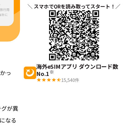
・
＼ スマホでQRを読み取ってスタート！／
ら旅行用
当社に
海外eSIMアプリ ダウンロード数
なかっ
※
No.1
15,540
件
ラグが異
になる