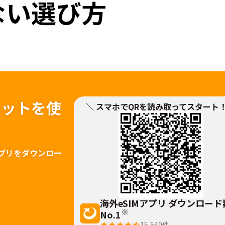
ない選び方
ネットを
使
＼ スマホでQRを読み取ってスタート
！
プリをダウンロー
海外eSIMアプリ ダウンロード
※
No.1
15,540
件