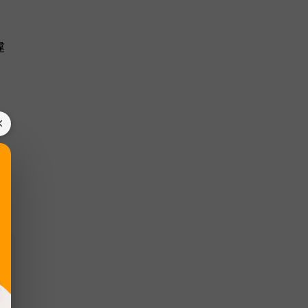
違
×
るケ
ま