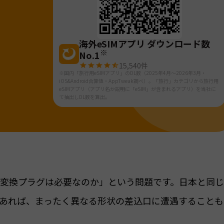
海外eSIMアプリ ダウンロード数
※
No.1
15,540
件
※国内「旅行用eSIMアプリ」のDL数（2025年4月～2026年3月・
iOS&Android合算値・AppTweak調べ）。「旅行」カテゴリから旅行用
eSIMアプリ（アプリ名か説明に「eSIM」が含まれるアプリ）を当社に
て抽出しDL数を算出。
変換プラグは必要なのか」という問題です。日本と同
あれば、まったく異なる形状の差込口に遭遇することも