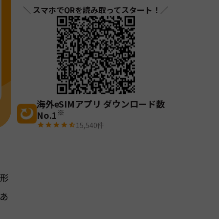
＼ スマホでQRを読み取ってスタート！／
海外eSIMアプリ ダウンロード数
※
No.1
15,540
件
じ形
あ