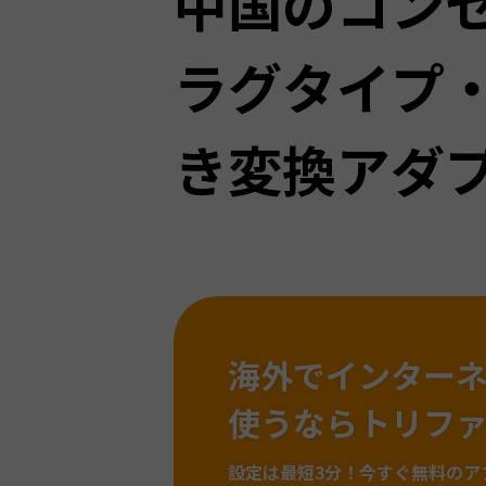
中国のコン
ラグタイプ
き変換アダ
海外でインター
使うならトリフ
設定は最短3分！
今すぐ無料のア