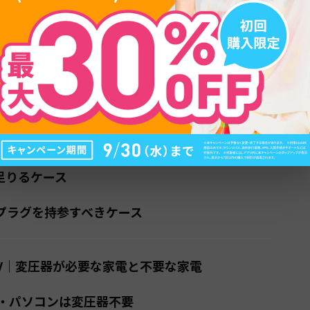
るコンセントの種類と形状
イプ（2本の平行ピン）
字型の3ピン）
ラグは必要？結論と判断基準
足りるケース
プラグを持参すべきケース
0V｜変圧器が必要な家電と不要な家電
・パソコンは変圧器不要