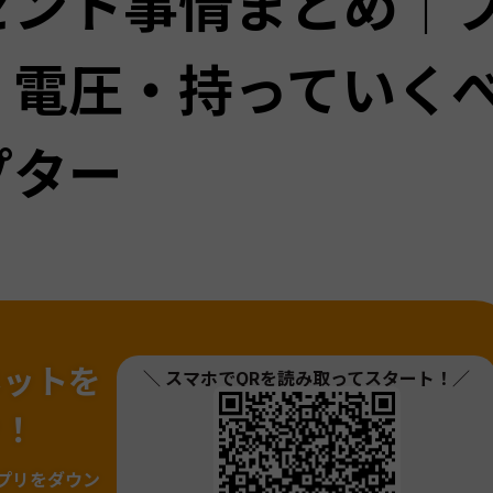
セント事情まとめ｜
・電圧・持っていく
プター
ネットを
＼ スマホでQRを読み取ってスタート！／
ァ！
プリをダウン