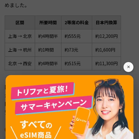
めました。
区間
所要時間
2等席の料金
日本円換算
上海 → 北京
約4時間半
約555元
約12,200円
上海 → 杭州
約1時間
約73元
約1,600円
北京 → 西安
約4時間半
約515元
約11,300円
×
国内線の航空券は路線や時期によって大きく変動します
が、上海〜北京間で片道400〜800元（約8,800〜17,600
円）が目安です。早割やLCCを活用すれば、高速鉄道より
安くなることもあります。
中国の宿泊費・観光入場料の相場