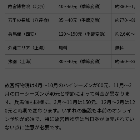
故宮博物院（北京）
40〜60元（季節変動）
約880〜1,3
万里の長城（八達嶺）
35〜40元（季節変動）
約770〜880
兵馬俑（西安）
120〜150元（季節変動）
約2,640〜3,
外灘エリア（上海）
無料
無料
豫園（上海）
30〜40元（季節変動）
約660〜880
故宮博物院は4月〜10月のハイシーズンが60元、11月〜3
月のローシーズンが40元と季節によって料金が異なりま
す。兵馬俑も同様に、3月〜11月は150元、12月〜2月は12
0元と時期で変わります。いずれの施設も事前のオンライ
ン予約が必須で、特に故宮博物院は当日券が販売されてい
ない点に注意が必要です。