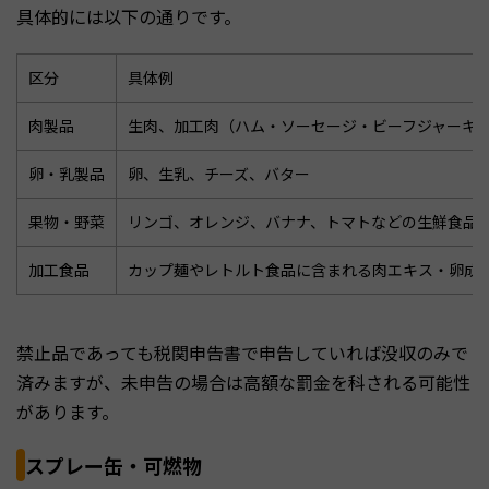
具体的には以下の通りです。
区分
具体例
肉製品
生肉、加工肉（ハム・ソーセージ・ビーフジャーキ
卵・乳製品
卵、生乳、チーズ、バター
果物・野菜
リンゴ、オレンジ、バナナ、トマトなどの生鮮食品
加工食品
カップ麺やレトルト食品に含まれる肉エキス・卵成
禁止品であっても税関申告書で申告していれば没収のみで
済みますが、未申告の場合は高額な罰金を科される可能性
があります。
スプレー缶・可燃物