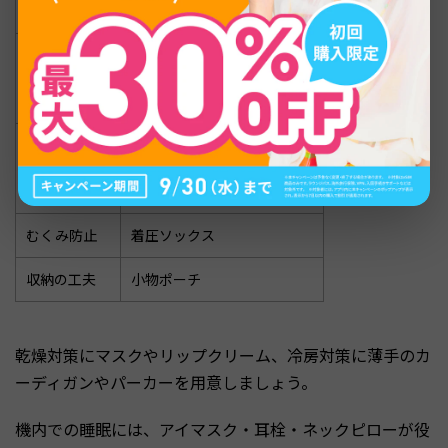
・保湿ミスト（100ml以下）
・薄手カーディガン
冷房対策
・パーカー
・ブランケット
・アイマスク
快眠サポート
・耳栓
・ネックピロー
むくみ防止
着圧ソックス
収納の工夫
小物ポーチ
乾燥対策にマスクやリップクリーム、冷房対策に薄手のカ
ーディガンやパーカーを用意しましょう。
機内での睡眠には、アイマスク・耳栓・ネックピローが役