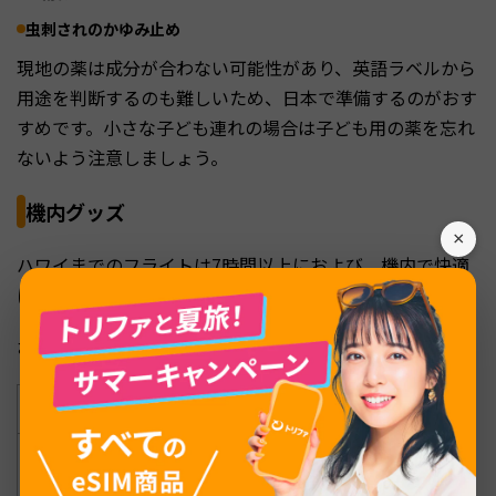
虫刺されのかゆみ止め
現地の薬は成分が合わない可能性があり、英語ラベルから
用途を判断するのも難しいため、日本で準備するのがおす
すめです。小さな子ども連れの場合は子ども用の薬を忘れ
ないよう注意しましょう。
機内グッズ
×
ハワイまでのフライトは7時間以上におよび、機内で快適
に過ごせるかが到着後のコンディションを左右します。
おすすめの機内グッズは以下の通りです。
カテゴリー
グッズ
・マスク
乾燥対策
・リップクリーム