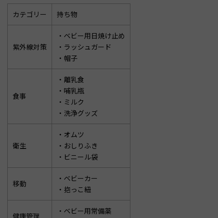
カテゴリー
持ち物
・ベビー用日焼け止め
紫外線対策
・ラッシュガード
・帽子
・離乳食
・哺乳瓶
食事
・ミルク
・洗浄グッズ
・オムツ
衛生
・おしりふき
・ビニール袋
・ベビーカー
移動
・抱っこ紐
・ベビー用常備薬
健康管理