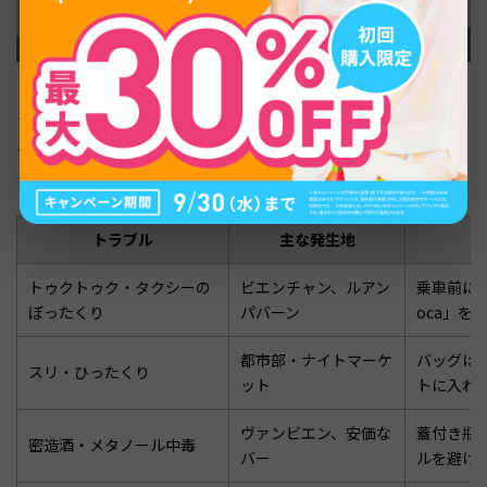
ラオスで日本人旅行者が遭遇しやすいトラブルは、おおよ
そ4パターンに分類できます。事前に手口を知っておく
と、現地で遭遇したときに慌てず対応できます。
トラブル
主な発生地
トゥクトゥク・タクシーの
ビエンチャン、ルアン
乗車前に
ぼったくり
パバーン
oca」を
都市部・ナイトマーケ
バッグは
スリ・ひったくり
ット
トに入れ
ヴァンビエン、安価な
蓋付き瓶
密造酒・メタノール中毒
バー
ルを避け