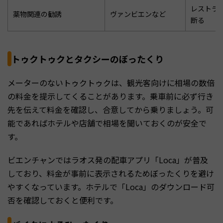
レストラ
薬物関連の勧誘
ヴァンビエンなど
断る
トゥクトゥクとタクシーのぼったくり
メーターのないトゥクトゥクは、観光客向けに相場の数倍
の料金を提示してくることがあります。乗車前に必ず行き
先を伝えて料金を確認し、合意してから乗りましょう。可
能であればホテルや店舗で相場を聞いておくのが安全で
す。
ビエンチャンではラオス発の配車アプリ「Loca」が普及
しており、料金が事前に表示されるためぼったくりを避け
やすくなっています。ホテルで「Loca」のダウンロード可
否を確認しておくと便利です。