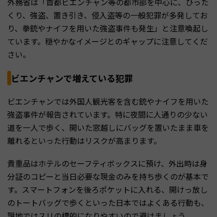
外務省は「首都ビエンチャン等の都市部を中心に、ひった
くり、強盗、置き引き、侵入盗等の一般犯罪が多発してお
り、拳銃やナイフを用いた強盗事件も発生」と注意喚起し
ています。穏やかなイメージとのギャップに注意してくだ
さい。
ビエンチャンで増えている犯罪
ビエンチャンでは外国人観光客を含む銃やナイフを用いた
強盗事件が報告されています。特に夜間に人通りの少ない
道を一人で歩く、開いた窓越しにバッグを置いたまま車を
離れるといった行動はリスクが高まります。
貴重品はホテルのセーフティボックスに預け、外出時は身
分証のコピーと当日必要な現金のみを持ち歩くのが基本で
す。スマートフォンを後ろポケットに入れる、開けっ放し
のトートバッグで歩くといった日本ではよくある行動も、
現地ではスリの標的になりやすいので避けましょう。