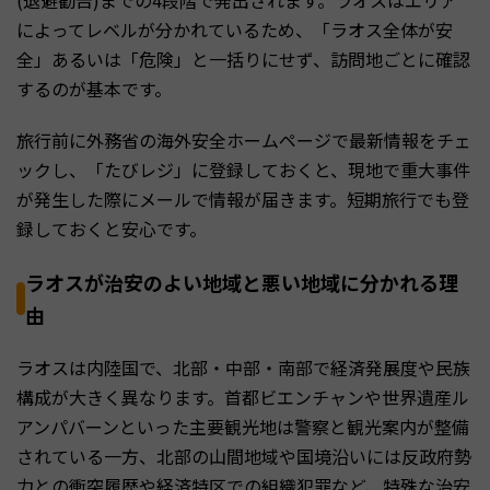
(退避勧告)までの4段階で発出されます。ラオスはエリア
によってレベルが分かれているため、「ラオス全体が安
全」あるいは「危険」と一括りにせず、訪問地ごとに確認
するのが基本です。
旅行前に外務省の海外安全ホームページで最新情報をチェ
ックし、「たびレジ」に登録しておくと、現地で重大事件
が発生した際にメールで情報が届きます。短期旅行でも登
録しておくと安心です。
ラオスが治安のよい地域と悪い地域に分かれる理
由
ラオスは内陸国で、北部・中部・南部で経済発展度や民族
構成が大きく異なります。首都ビエンチャンや世界遺産ル
アンパバーンといった主要観光地は警察と観光案内が整備
されている一方、北部の山間地域や国境沿いには反政府勢
力との衝突履歴や経済特区での組織犯罪など、特殊な治安