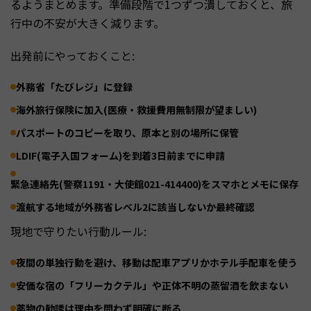
るようまとめます。準備段階で1つずつ潰しておくと、旅
行中の不安が大きく減ります。
出発前にやっておくこと:
外務省「たびレジ」に登録
海外旅行保険に加入(医療・救援費用無制限が望ましい)
パスポートのコピーを取り、原本と別の場所に保管
LDIF(電子入国フォーム)を到着3日前までに申請
緊急連絡先(警察1191・大使館021-414400)をスマホとメモに保存
渡航する地域が外務省レベル2に該当しないか最終確認
現地で守りたい行動ルール:
夜間の単独行動を避け、移動は配車アプリかホテル手配車を使う
安価な宿の「フリーカクテル」や正体不明の蒸留酒を飲まない
薬物の勧誘は理由を問わず明確に断る