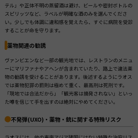
テル」や正体不明の蒸留酒は避け、ビールや密封ボトルの
スピリッツなど、ラベルが明確な酒のみを選んでくださ
い。少しでも体調に違和感を覚えたら、すぐに病院を受診
することが命を守ります。
薬物関連の勧誘
ヴァンビエンなど一部の観光地では、レストランのメニュ
ーにマリファナやアヘンが含まれていたり、路上で違法薬
物の勧誘を受けることがあります。後述するようにラオス
では薬物犯罪の罰則は極めて重く、最高刑は死刑です。
「現地では合法だから」「観光客は摘発されない」といっ
た噂を信じて手を出すのは絶対にやめてください。
不発弾(UXO)・薬物・銃に関する特殊リスク
ラオスには、他の東南アジア諸国にはない特殊な治安リス