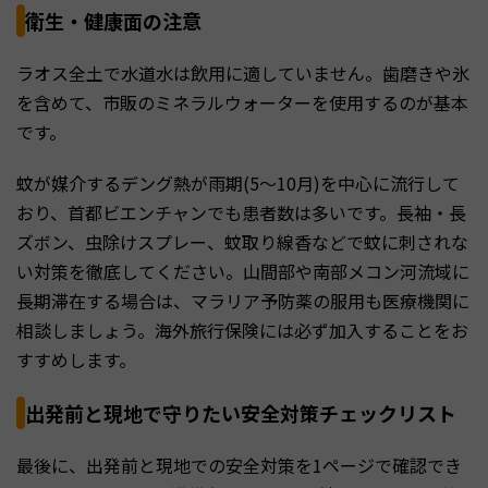
衛生・健康面の注意
ラオス全土で水道水は飲用に適していません。歯磨きや氷
を含めて、市販のミネラルウォーターを使用するのが基本
です。
蚊が媒介するデング熱が雨期(5〜10月)を中心に流行して
おり、首都ビエンチャンでも患者数は多いです。長袖・長
ズボン、虫除けスプレー、蚊取り線香などで蚊に刺されな
い対策を徹底してください。山間部や南部メコン河流域に
長期滞在する場合は、マラリア予防薬の服用も医療機関に
相談しましょう。海外旅行保険には必ず加入することをお
すすめします。
出発前と現地で守りたい安全対策チェックリスト
最後に、出発前と現地での安全対策を1ページで確認でき