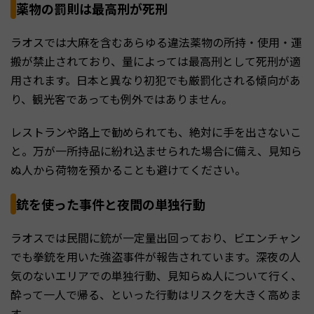
薬物の罰則は最高刑が死刑
ラオスでは大麻を含むあらゆる違法薬物の所持・使用・運
搬が禁止されており、量によっては最高刑として死刑が適
用されます。日本と異なり初犯でも厳罰化される傾向があ
り、観光客であっても例外ではありません。
レストランや路上で勧められても、絶対に手を出さないこ
と。万が一所持品に紛れ込ませられた場合に備え、見知ら
ぬ人から荷物を預かることも避けてください。
銃を使った事件と夜間の単独行動
ラオスでは民間に銃が一定量出回っており、ビエンチャン
でも拳銃を用いた強盗事件が報告されています。深夜の人
気のないエリアでの単独行動、見知らぬ人について行く、
酔って一人で帰る、といった行動はリスクを大きく高めま
す。