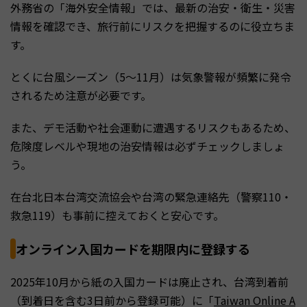
外務省の「海外安全情報」では、最新の治安・衛生・災害
情報を確認でき、旅行前にリスクを把握するのに役立ちま
す。
とくに台風シーズン（5〜11月）は気象警報が頻繁に発令
されるため注意が必要です。
また、デモ活動や社会運動に遭遇するリスクもあるため、
危険度レベルや現地の治安情報は必ずチェックしましょ
う。
在台北日本台湾交流協会や台湾の緊急連絡先（警察110・
救急119）も事前に控えておくと安心です。
オンライン入国カードを期限内に登録する
2025年10月から紙の入国カードは廃止され、台湾到着前
（到着日を含む3日前から登録可能）に「
Taiwan Online A