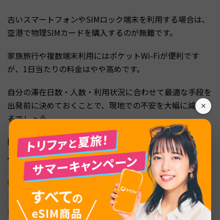
古いスマートフォンやSIMロック端末を利用する場合は、
空港で物理SIMカードを購入するのが無難です。
家族旅行や複数端末利用にはポケットWi-Fiが便利です
が、1日当たりの料金はやや高めです。
自分の滞在日数・人数・利用状況に合わせて最適な手段を
出発前に決めておくことで、現地での不安を大幅に減らせ
×
るでしょう。
関連記事：
台湾旅行はSIMカードがおすすめ？選び方や購
入方法、注意点も解説
台湾旅行の注意点｜現地の治安
台湾はアジアの中でも治安がよいとされる地域ですが、観