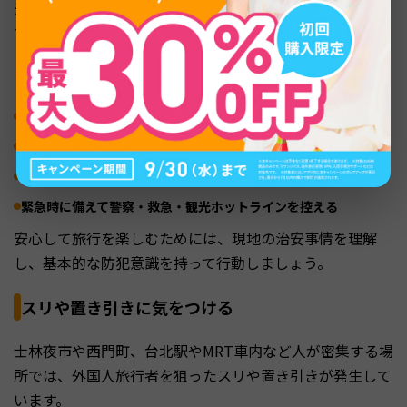
光客が多く集まる場所では軽犯罪や文化の違いによるトラ
ブルが発生することがあります。
とくに注意すべきポイントは、以下の通りです。
スリや置き引きに気をつける
夜市での持ち物の管理や支払い方法に注意する
政治デモや社会運動には近づかない
緊急時に備えて警察・救急・観光ホットラインを控える
安心して旅行を楽しむためには、現地の治安事情を理解
し、基本的な防犯意識を持って行動しましょう。
スリや置き引きに気をつける
士林夜市や西門町、台北駅やMRT車内など人が密集する場
所では、外国人旅行者を狙ったスリや置き引きが発生して
います。