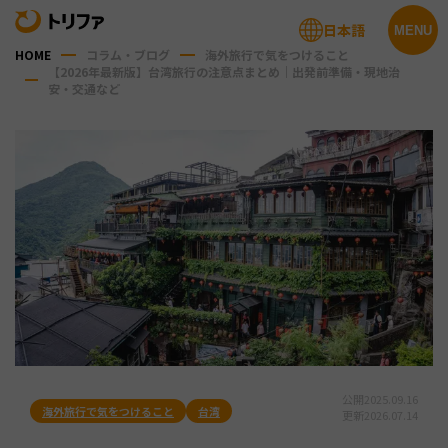
日本語
MENU
HOME
コラム・ブログ
海外旅行で気をつけること
【2026年最新版】台湾旅行の注意点まとめ｜出発前準備・現地治
安・交通など
公開
2025.09.16
海外旅行で気をつけること
台湾
更新
2026.07.14