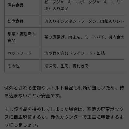
ビーフジャーキー、ポークジャーキー、ミート
保存食品
ぶ）入り菓子
即席食品
肉入りインスタントラーメン、肉餡入りレトル
惣菜・調理済み
鶏の唐揚げ、肉まん、ミートパイ、機内食の肉
食品
ペットフード
肉や骨を含むドライフード・缶詰
その他
冷凍肉、生肉、骨付き肉
例外とされる缶詰やレトルト食品も判断が難しいため、持
ち込まないことが安全です。
もし該当品を持参してしまった場合は、空港の廃棄ボック
スに自主廃棄するか、赤色カウンターで正直に申告するよ
うにしましょう。