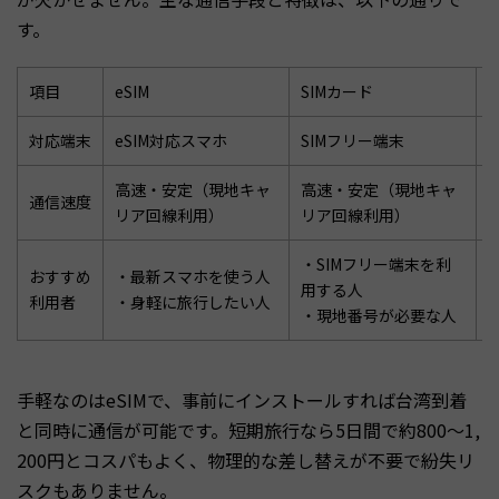
す。
項目
eSIM
SIMカード
ポ
対応端末
eSIM対応スマホ
SIMフリー端末
高速・安定（現地キャ
高速・安定（現地キャ
通信速度
リア回線利用）
リア回線利用）
・SIMフリー端末を利
おすすめ
・最新スマホを使う人
用する人
利用者
・身軽に旅行したい人
・現地番号が必要な人
手軽なのはeSIMで、事前にインストールすれば台湾到着
と同時に通信が可能です。短期旅行なら5日間で約800〜1,
200円とコスパもよく、物理的な差し替えが不要で紛失リ
スクもありません。