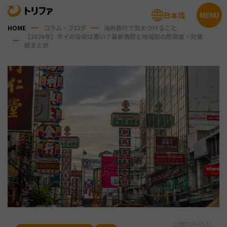
日本語
MENU
HOME
コラム・ブログ
海外旅行で気をつけること
【2026年】タイの治安は悪い？最新情勢と地域別の危険度・対策
総まとめ
公開
2026.05.11