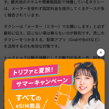
す。観光地のホテルや商業施設前で待機しているタクシー
は、メーターを使わず固定料金を提示してくるケースが多
く報告されています。
タクシーは「メーター（ミター）でお願いします」と必ず
最初に伝え、応じない車は乗らないのが鉄則です。流しの
タクシーをつかまえる、配車アプリ（GrabやBoltなど）
を活用するのも有効な対策です。
×
トゥクトゥクは観光体験としての魅力がある一方、料金は
メーター制ではなく交渉制です。乗車前に必ず行き先と金
額をはっきり決め、相場を事前に調べてから乗ることでぼ
ったくりを避けられます。
親切を装った詐欺・宝石詐欺
寺院前で「今日は特別な祝日で入れない、代わりに別の場
所に案内する」と声をかけてくる詐欺は、バンコクで定番