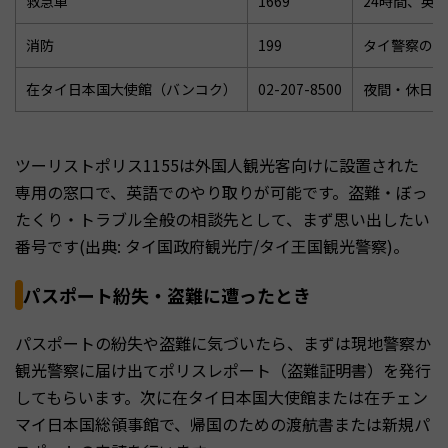
救急車
1669
24時間、英
消防
199
タイ警察の消
在タイ日本国大使館（バンコク）
02-207-8500
夜間・休日の
ツーリストポリス1155は外国人観光客向けに設置された
専用の窓口で、英語でのやり取りが可能です。盗難・ぼっ
たくり・トラブル全般の相談先として、まず思い出したい
番号です(出典: タイ国政府観光庁/タイ王国観光警察)。
パスポート紛失・盗難に遭ったとき
パスポートの紛失や盗難に気づいたら、まずは現地警察か
観光警察に届け出てポリスレポート（盗難証明書）を発行
してもらいます。次に在タイ日本国大使館または在チェン
マイ日本国総領事館で、帰国のための渡航書または新規パ