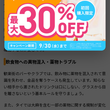
化している手口です。最終的に宝石店やオーダーメイドス
ーツ店に連れていかれ、高額な商品を売りつけられるパタ
ーンが多く報告されています。
親切そうな日本語や英語で話しかけてくる相手にも警戒が
必要です。寺院や観光名所の営業情報は、Google Mapsや
TAT（タイ国政府観光庁）の公式情報など複数のソースで
確認するのが安心です。
飲食物への異物混入・薬物トラブル
歓楽街のバーやクラブでは、飲み物に薬物を混入されて意
識を失わせ、金品を奪うケースも発生しています。知らな
い相手から渡されたドリンクは口にしない、グラスから目
を離さないという基本ルールを守りましょう。
また、タイでは大麻を含む一部の薬物に関する規制が変化