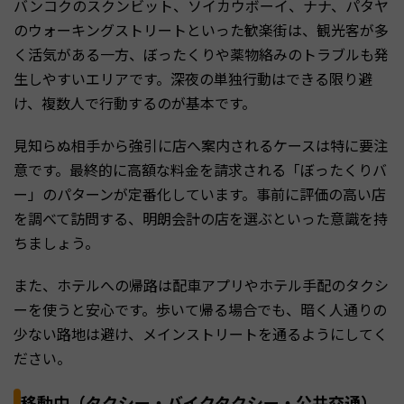
バンコクのスクンビット、ソイカウボーイ、ナナ、パタヤ
のウォーキングストリートといった歓楽街は、観光客が多
く活気がある一方、ぼったくりや薬物絡みのトラブルも発
生しやすいエリアです。深夜の単独行動はできる限り避
け、複数人で行動するのが基本です。
見知らぬ相手から強引に店へ案内されるケースは特に要注
意です。最終的に高額な料金を請求される「ぼったくりバ
ー」のパターンが定番化しています。事前に評価の高い店
を調べて訪問する、明朗会計の店を選ぶといった意識を持
ちましょう。
また、ホテルへの帰路は配車アプリやホテル手配のタクシ
ーを使うと安心です。歩いて帰る場合でも、暗く人通りの
少ない路地は避け、メインストリートを通るようにしてく
ださい。
移動中（タクシー・バイクタクシー・公共交通）