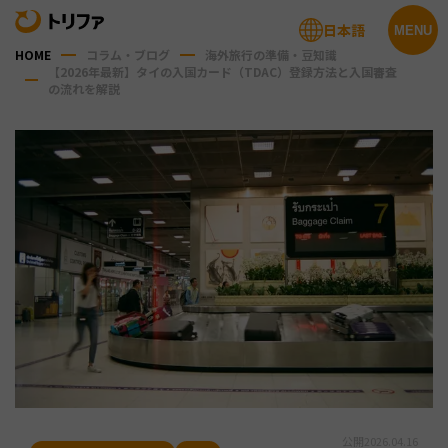
日本語
MENU
HOME
コラム・ブログ
海外旅行の準備・豆知識
【2026年最新】タイの入国カード（TDAC）登録方法と入国審査
の流れを解説
公開
2026.04.16