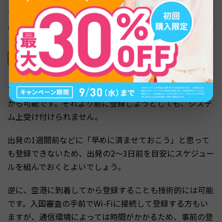
ておきたい注意点があります。よくある疑問やトラブルへ
の対処法をまとめました。
登録は到着72時間前から｜早すぎると申請できな
い
TDACの登録は、タイ到着日を含めた3日前（72時間前）
から可能です。それより前に登録しようとしても、システ
ム上受け付けられません。
出発の1週間前などに「早めに済ませておこう」と思って
も登録できないため、出発の2〜3日前を目安にスケジュー
ルを組んでおくとよいでしょう。
逆に、空港に到着してから登録することも技術的には可能
です。入国審査の手前でWi-Fiに接続して登録する方もい
ますが、通信環境によっては時間がかかるため、事前の登