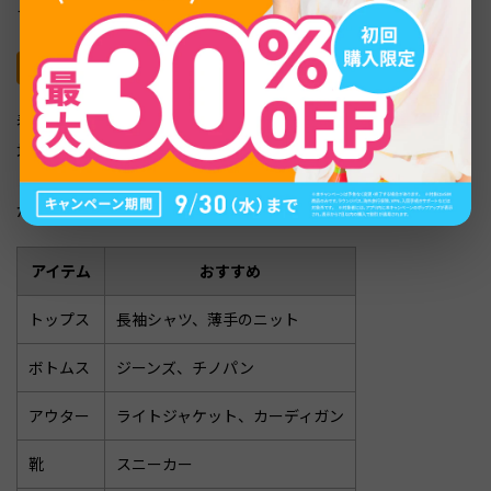
す。
春（3〜5月）のおすすめ服装
春は気温の変動が大きい季節です。3月はまだ寒さが残る
地域が多く、5月になると夏の陽気を感じる日も増えてき
ます。重ね着（レイヤリング）で気温の変化に対応するの
がポイントです。
アイテム
おすすめ
トップス
長袖シャツ、薄手のニット
ボトムス
ジーンズ、チノパン
アウター
ライトジャケット、カーディガン
靴
スニーカー