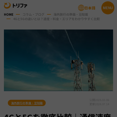
日本語
MENU
HOME
コラム・ブログ
海外旅行の準備・豆知識
4Gと5Gの違いとは？速度・料金・エリアをわかりやすく比較
公開
2026.03.06
海外旅行の準備・豆知識
更新
2026.07.14
4Gと5Gを徹底比較｜通信速度