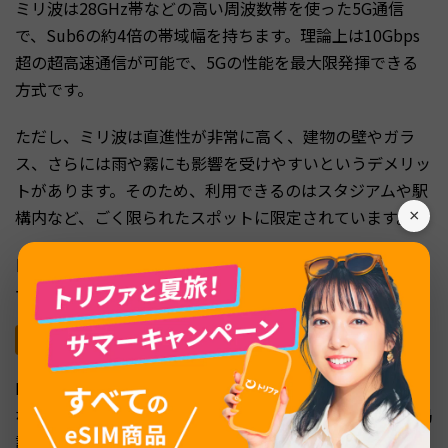
ミリ波は28GHz帯などの高い周波数帯を使った5G通信
で、Sub6の約4倍の帯域幅を持ちます。理論上は10Gbps
超の超高速通信が可能で、5Gの性能を最大限発揮できる
方式です。
ただし、ミリ波は直進性が非常に高く、建物の壁やガラ
ス、さらには雨や霧にも影響を受けやすいというデメリッ
トがあります。そのため、利用できるのはスタジアムや駅
構内など、ごく限られたスポットに限定されています。
×
日常的にミリ波の恩恵を受ける場面はまだ少なく、一般ユ
ーザーにとっては今後のエリア拡大に期待する段階です。
NR化（転用5G）：エリアは広いが速度は4G並み
NR化とは、4Gで使っていた周波数帯（700MHz〜2GHz帯
など）を5Gの通信規格に転用する方式です。既存の基地局
設備をソフトウェア更新で5G対応にできるため、短期間