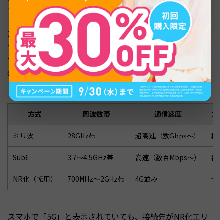
で5Gエリアを広げられるメリットがあります。
2024年度末時点で全国の5G人口カバー率は98.4%に達し
ていますが、このカバー率の大部分はNR化によるもので
す。スマホの表示が「5G」になっていても、通信速度は4
Gとほぼ変わらないケースが多いのは、NR化エリアに接続
しているためです。
方式
周波数帯
通信速度
エ
ミリ波
28GHz帯
超高速（数Gbps〜）
極
Sub6
3.7〜4.5GHz帯
高速（数百Mbps〜）
都
NR化（転用）
700MHz〜2GHz帯
4G並み
全
スマホで「5G」と表示されていても、接続先がNR化エリ