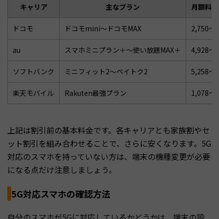
キャリア
主なプラン
月額料金
ドコモ
ドコモmini〜ドコモMAX
2,750〜
au
スマホミニプラン＋〜使い放題MAX＋
4,928〜
ソフトバンク
ミニフィット2〜ペイトク2
5,258〜
楽天モバイル
Rakuten最強プラン
1,078〜
上記は割引前の基本料金です。各キャリアとも家族割やセ
ット割引を組み合わせることで、さらに安くなります。5G
対応のスマホを持っていない方は、端末の機種変更が必要
になる点だけ注意しましょう。
5G対応スマホの確認方法
自分のスマホが5Gに対応しているかどうかは、端末の設