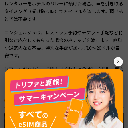
レンタカーをホテルのバレーに預けた場合、車を引き取る
タイミング（受け取り時）で2〜5ドルを渡します。預ける
ときは不要です。
コンシェルジュは、レストラン予約やチケット手配など特
別な対応をしてもらった場合のみチップを渡します。簡単
な道案内なら不要、特別な手配があれば10〜20ドルが目
安です。
×
ドアマンがタクシーを呼んでくれた場合は1〜2ドル、雨の
日や混雑時で苦労してもらった場合は2〜4ドルを渡しまし
ょう。
タクシー・Uber・空港送迎でのチップ相場