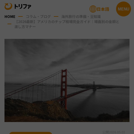
日本語
MENU
HOME
コラム・ブログ
海外旅行の準備・豆知識
【2026最新】アメリカのチップ相場完全ガイド｜場面別の金額と
渡し方マナー
公開
2026.05.03