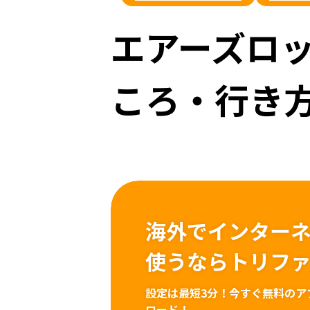
エアーズロ
ころ・行き
海外でインター
使うならトリフ
設定は最短3分！
今すぐ無料のア
ロード！