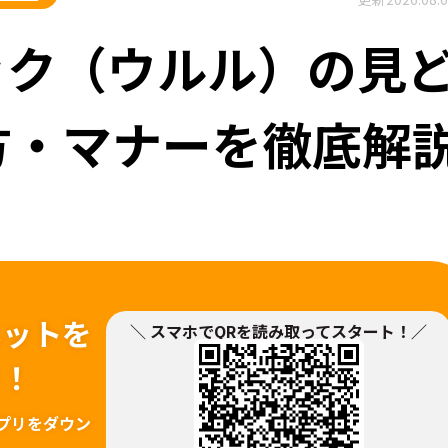
ック（ウルル）の見
方・マナーを徹底解
ネットを
＼ スマホでQRを読み取ってスタート！／
ァ！
プリをダウン