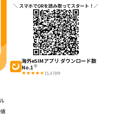
＼ スマホでQRを読み取ってスタート！／
海外eSIMアプリ ダウンロード数
※
No.1
15,478
件
ル
価値