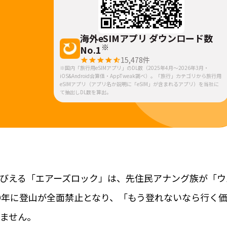
海外eSIMアプリ ダウンロード数
※
No.1
15,478
件
※国内「旅行用eSIMアプリ」のDL数（2025年4月～2026年3月・
iOS&Android合算値・AppTweak調べ）。「旅行」カテゴリから旅行用
eSIMアプリ（アプリ名か説明に「eSIM」が含まれるアプリ）を当社に
て抽出しDL数を算出。
びえる「エアーズロック」は、先住民アナング族が「ウ
19年に登山が全面禁止となり、「もう登れないなら行く
ません。