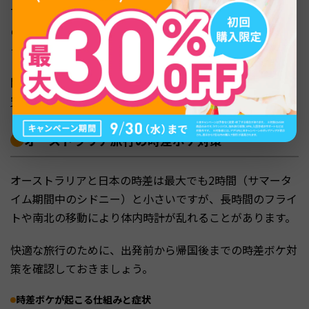
7時間以上のフライトとなるため、座席の快適さや機内食
の有無は旅の満足度に影響します。価格だけでなく、トー
タルのサービス内容を比較して選ぶのがおすすめです。
関連記事：
オーストラリア旅行の費用はいくら？予算の目
安と節約のコツ
オーストラリア旅行の時差ボケ対策
オーストラリアと日本の時差は最大でも2時間（サマータ
イム期間中のシドニー）と小さいですが、長時間のフライ
トや南北の移動により体内時計が乱れることがあります。
快適な旅行のために、出発前から帰国後までの時差ボケ対
策を確認しておきましょう。
時差ボケが起こる仕組みと症状