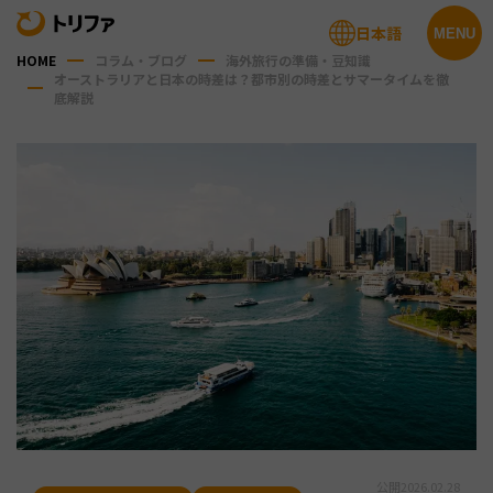
日本語
MENU
HOME
コラム・ブログ
海外旅行の準備・豆知識
オーストラリアと日本の時差は？都市別の時差とサマータイムを徹
底解説
公開
2026.02.28