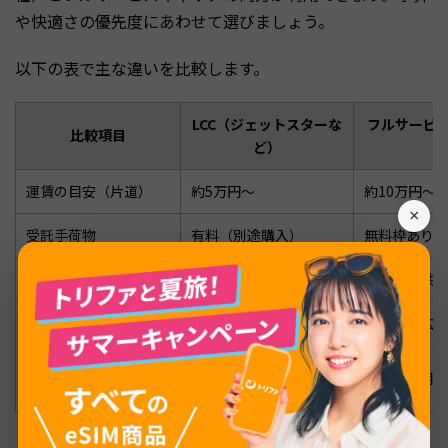
や快適さの優先度にあわせて選びましょう。
以下の表で主な違いを比較します。
LCC（ジェットスターな
フルサービス
比較項目
ど）
運賃の目安（片道）
約5万円〜
約10万円〜
×
受託手荷物
有料（別途購入）
無料枠あり（
機内食
有料
無料で提供
座席間隔
やや狭い
標準的〜広め
機内エンターテインメ
有料または非搭載
無料で利用可
ント