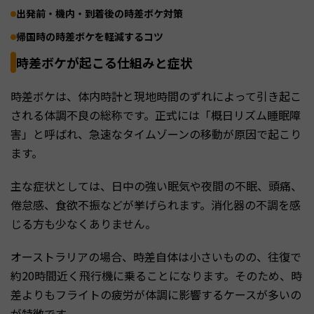
出発前・機内・到着後の時差ボケ対策
帰国時の時差ボケを軽減するコツ
時差ボケが起こる仕組みと症状
時差ボケは、体内時計と現地時間のずれによって引き起こ
される体調不良の総称です。正式には「概日リズム睡眠障
害」と呼ばれ、急速なタイムゾーンの移動が原因で起こり
ます。
主な症状としては、日中の強い眠気や夜間の不眠、頭痛、
倦怠感、食欲不振などが挙げられます。消化器の不調を感
じる方も少なくありません。
オーストラリアの場合、時差自体は小さいものの、往復で
約20時間近く飛行機に乗ることになります。そのため、時
差よりもフライトの疲労が体調に影響するケースが多いの
が特徴です。