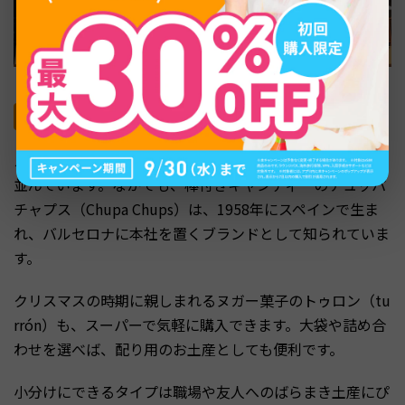
スペイン生まれのお菓子・チョコレート
スーパーには、スペインならではのお菓子が手頃な価格で
並んでいます。なかでも、棒付きキャンディーのチュッパ
チャプス（Chupa Chups）は、1958年にスペインで生ま
れ、バルセロナに本社を置くブランドとして知られていま
す。
クリスマスの時期に親しまれるヌガー菓子のトゥロン（tu
rrón）も、スーパーで気軽に購入できます。大袋や詰め合
わせを選べば、配り用のお土産としても便利です。
小分けにできるタイプは職場や友人へのばらまき土産にぴ