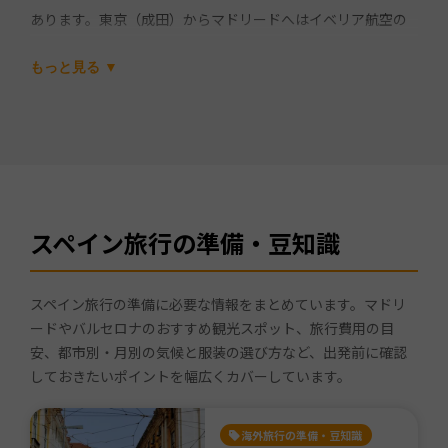
あります。東京（成田）からマドリードへはイベリア航空の
直行便で約15時間半、日本との時差は通常マイナス8時間（サ
もっと見る ▼
マータイム中はマイナス7時間）です。
2026年3月現在、日本国籍の方はシェンゲン協定に基づき、
あらゆる180日間で合計90日以内の短期滞在であればビザは
不要です。パスポートはスペイン出国時に3か月以上の有効残
存期間が必要となります。渡航前にパスポートの残存期間を
必ず確認しておきましょう。
スペインのコンセント事情
につ
スペイン旅行の準備・豆知識
いてはプラグの形状や変圧器の要否を個別記事で解説してい
ます。
スペイン旅行の準備に必要な情報をまとめています。マドリ
旅行費用の目安は1週間（5泊7日）で1人あたり約20〜30万円
ードやバルセロナのおすすめ観光スポット、旅行費用の目
安、都市別・月別の気候と服装の選び方など、出発前に確認
程度です。航空券が最も大きな割合を占めるため、渡航時期
しておきたいポイントを幅広くカバーしています。
や予約タイミングで総額が大きく変わります。宿泊費はバル
セロナやマドリードの市内で1泊1万〜2万円が相場ですが、地
海外旅行の準備・豆知識
方都市ではより手頃な価格で滞在できます。
スペイン旅行の