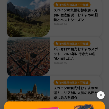
海外旅行の準備・豆知識
スペインの気候を都市別・月
別に徹底解説｜おすすめの服
装とベストシーズン
2026.03.10
海外旅行の準備・豆知識
バルセロナ観光おすすめスポ
ット｜2026年に行きたい名
所と楽しみ方
2026.03.05
海外旅行の準備・豆知識
スペインの観光地おすすめ20
選！エリア別に人気の名所と
×
楽しみ方を紹介
2026.03.05