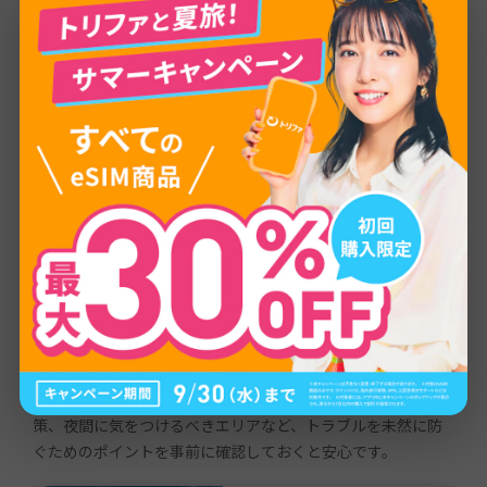
海外旅行の準備・豆知識
スペイン旅行の費用はいく
ら？日数別の予算目安と節約
術を徹底解説【2026年最
新】
2026.02.17
スペイン旅行で気をつけること
スペイン旅行で知っておきたい治安情報や注意点をまとめた
記事です。バルセロナやマドリードでのスリ・置き引き対
策、夜間に気をつけるべきエリアなど、トラブルを未然に防
ぐためのポイントを事前に確認しておくと安心です。