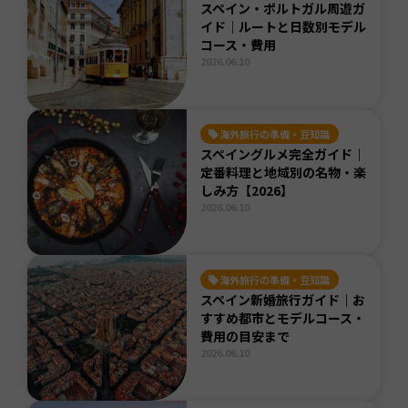
スペイン・ポルトガル周遊ガ
費用ガイド
で内訳や節約のコツを詳しくまとめています。
イド｜ルートと日数別モデル
コース・費用
このページでは、スペイン旅行に役立つ記事をカテゴリごと
2026.06.10
に整理しています。
都市別・月別の気候情報
からバルセロナ
の観光モデルコース、治安対策まで、気になるテーマから読
み進めてください。
海外旅行の準備・豆知識
スペイングルメ完全ガイド｜
定番料理と地域別の名物・楽
しみ方【2026】
2026.06.10
海外旅行の準備・豆知識
スペイン新婚旅行ガイド｜お
すすめ都市とモデルコース・
費用の目安まで
2026.06.10