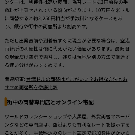
ンターは、利便性は高い反面、為替レートに3円前後の手
数料が上乗せされている傾向があります。10万円を米ドル
に両替すると約3,250円相当が手数料となるケースもあ
り、銀行や街中の両替所より割高です。
ただし出発直前や到着後すぐに現金が必要な場合は、空港
両替所の利便性は他に代えがたい価値があります。最低限
の現金だけ空港で両替し、残りは現地や別の方法で調達す
る使い分けがおすすめです。
関連記事:
台湾ドルの両替はどこがいい？お得な方法とお
すすめ両替所を徹底比較
街中の両替専門店とオンライン宅配
ワールドカレンシーショップや大黒屋、外貨両替マネーバ
ンクなどの専門店は、空港よりも有利なレートを提示する
ことが多く、手数料込みのレート設定で追加費用がかから