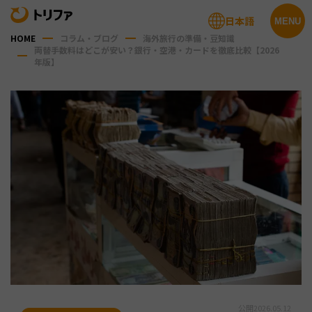
日本語
MENU
HOME
コラム・ブログ
海外旅行の準備・豆知識
両替手数料はどこが安い？銀行・空港・カードを徹底比較【2026
年版】
公開
2026.05.12