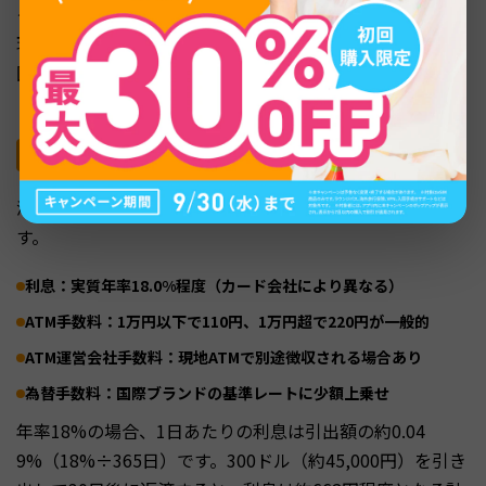
クレジットカードの海外キャッシング機能を活用すれば、
現地ATMから直接現地通貨を引き出せます。為替レートが
国際ブランドの基準レートに近く、上手に使えば両替所よ
り手数料を抑えられる方法です。
キャッシングにかかる4つの費用
海外キャッシングで発生する費用は、主に以下の4種類で
す。
利息：実質年率18.0%程度（カード会社により異なる）
ATM手数料：1万円以下で110円、1万円超で220円が一般的
ATM運営会社手数料：現地ATMで別途徴収される場合あり
為替手数料：国際ブランドの基準レートに少額上乗せ
年率18%の場合、1日あたりの利息は引出額の約0.04
9%（18%÷365日）です。300ドル（約45,000円）を引き