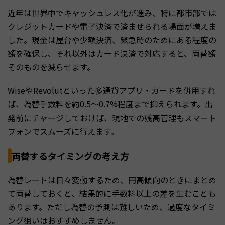
近年は世界中でキャッシュレス化が進み、特に都市部では
クレジットカードや電子決済で済ませられる場面が増えま
した。現金は屋台や少額決済、緊急時のためにある程度の
額を確保し、それ以外はカード決済で対応すると、両替額
そのものを減らせます。
WiseやRevolutといった多通貨アプリ・カードを併用すれ
ば、為替手数料を約0.5〜0.7%程度まで抑えられます。出
発前にチャージしておけば、現地での残高管理もスマート
フォンでスムーズに行えます。
両替するタイミングの考え方
為替レートは日々変動するため、円高傾向のときにまとめ
て両替しておくと、結果的に手数料以上の差を生むことも
あります。ただし為替の予測は難しいため、過度なタイミ
ング狙いはおすすめしません。