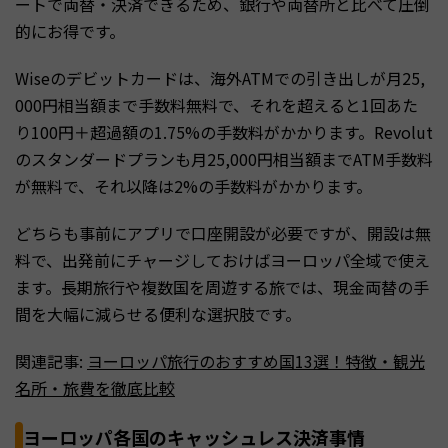
ートで両替・決済できるため、銀行や両替所と比べて圧倒
的にお得です。
Wiseのデビットカードは、海外ATMでの引き出しが月25,
000円相当額まで手数料無料で、それを超えると1回あた
り100円＋超過額の1.75%の手数料がかかります。Revolut
のスタンダードプランも月25,000円相当額までATM手数料
が無料で、それ以降は2%の手数料がかかります。
どちらも事前にアプリで口座開設が必要ですが、開設は無
料で、出発前にチャージしておけばヨーロッパ全域で使え
ます。長期旅行や複数国を周遊する旅では、現金両替の手
間を大幅に減らせる便利な選択肢です。
関連記事:
ヨーロッパ旅行のおすすめ国13選！特徴・観光
名所・旅費を徹底比較
ヨーロッパ各国のキャッシュレス決済事情