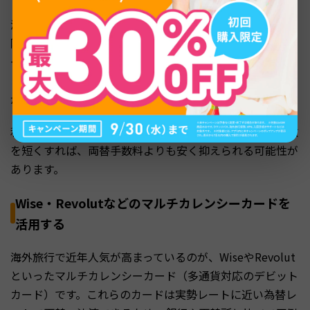
海外キャッシングの為替レートはVISAやMastercardの国
際ブランドレートが適用され、銀行窓口の両替よりも好レ
ートになることが一般的です。ただし、利用日から返済日
までの利息が発生するため、帰国後に繰り上げ返済するの
がお得に使うコツです。
利息は年率18%前後が一般的で、繰り上げ返済までの日数
を短くすれば、両替手数料よりも安く抑えられる可能性が
あります。
Wise・Revolutなどのマルチカレンシーカードを
活用する
海外旅行で近年人気が高まっているのが、WiseやRevolut
といったマルチカレンシーカード（多通貨対応のデビット
カード）です。これらのカードは実勢レートに近い為替レ