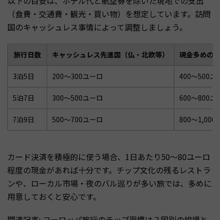
以下の目安は、ホテル代と航空券を除いた現地での支出
（食費・交通費・観光・買い物）を想定しています。訪問
国のキャッシュレス事情によって調整しましょう。
旅行日数
キャッシュレス先進国（仏・北欧等）
現金多めの
3泊5日
200〜300ユーロ
400〜500
5泊7日
300〜500ユーロ
600〜800
7泊9日
500〜700ユーロ
800〜1,00
カード決済を積極的に使う場合、1日あたり50〜80ユーロ
程度の現金があれば十分です。チップ文化の残るレストラ
ンや、ローカル市場・夜のバル巡りが多い旅では、多めに
用意しておくと安心です。
関連記事:
ヨーロッパ旅行のチップ習慣は？国別の相場と