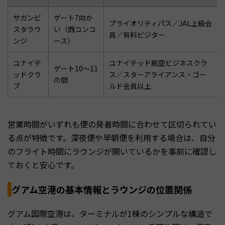
サガンビ
ゲート7向か
プライオリティパス／JAL上級会
スタラウ
い（西コンコ
員／有料ビジター
ンジ
ース）
ユナイテ
ユナイテッド航空ビジネスクラ
ゲート10〜11
ッドクラ
ス／スターアライアンス・ゴー
の間
ブ
ルド会員以上
営業時間がいずれも便の発着時間に合わせて区切られてい
る点が特徴です。深夜便や早朝便を利用する場合は、自分
のフライト時間にラウンジが開いているかを事前に確認し
ておくと安心です。
グアム空港の基本情報とラウンジの位置関係
グアム国際空港は、ターミナルが1棟のシンプルな構造で