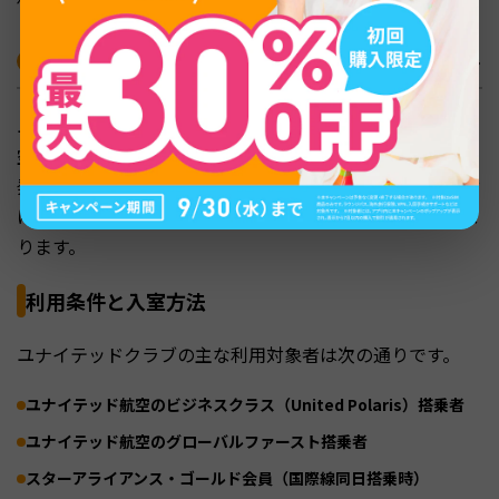
ユナイテッドクラブの料金・営業時間・利用条件
ユナイテッドクラブ（United Club）は、ユナイテッド航
空が運営する航空会社系ラウンジです。グアムからグアム
発の本土便やマイクロネシア線を利用する人向けの位置付
けで、サガンビスタラウンジとは利用条件がはっきり異な
ります。
利用条件と入室方法
ユナイテッドクラブの主な利用対象者は次の通りです。
ユナイテッド航空のビジネスクラス（United Polaris）搭乗者
ユナイテッド航空のグローバルファースト搭乗者
スターアライアンス・ゴールド会員（国際線同日搭乗時）