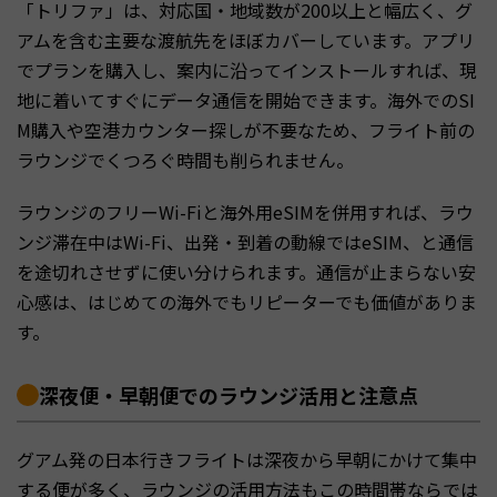
「トリファ」は、対応国・地域数が200以上と幅広く、グ
アムを含む主要な渡航先をほぼカバーしています。アプリ
でプランを購入し、案内に沿ってインストールすれば、現
地に着いてすぐにデータ通信を開始できます。海外でのSI
M購入や空港カウンター探しが不要なため、フライト前の
ラウンジでくつろぐ時間も削られません。
ラウンジのフリーWi-Fiと海外用eSIMを併用すれば、ラウ
ンジ滞在中はWi-Fi、出発・到着の動線ではeSIM、と通信
を途切れさせずに使い分けられます。通信が止まらない安
心感は、はじめての海外でもリピーターでも価値がありま
す。
深夜便・早朝便でのラウンジ活用と注意点
グアム発の日本行きフライトは深夜から早朝にかけて集中
する便が多く、ラウンジの活用方法もこの時間帯ならでは