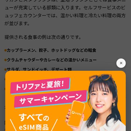
ューが充実している部類に入ります。セルフサービスのビ
ュッフェカウンターでは、温かい料理と冷たい料理の両方
が並びます。
提供される食事の例は次の通りです。
カップラーメン、餃子、ホットドッグなどの軽食
クラムチャウダーやカレーなどの温かいメニュー
×
サラダ、サンドイッチ、デザート類
ソフトドリンク、コーヒー、紅茶
ビールやワインなどのアルコール類
また、有料の空港ラウンジとしては珍しく、シャワー設備
が用意されています。長時間のフライト前にリフレッシュ
したい人にとっては大きなメリットです。ただし、夕方以
降の混雑時はシャワーが順番待ちになることもあるため、
利用したい場合は早めに入室するのがおすすめです。