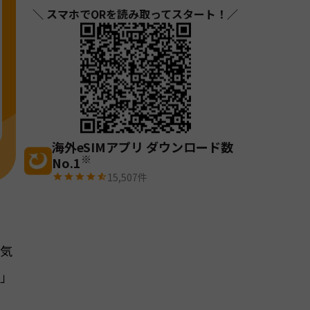
＼ スマホでQRを読み取ってスタート！／
海外eSIMアプリ ダウンロード数
※
No.1
15,507
件
人気
期」