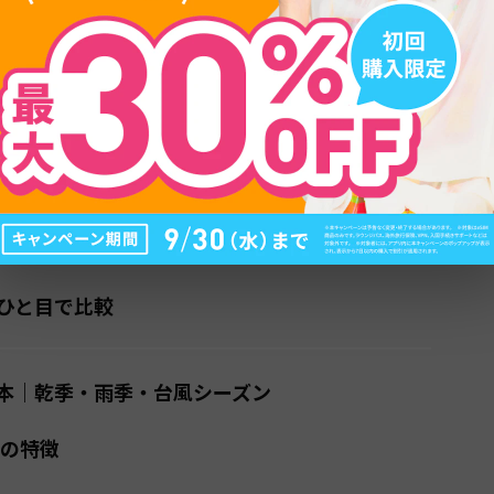
目次
トシーズンは乾季（1〜5月）
天率・湿度・海況）
ひと目で比較
本｜乾季・雨季・台風シーズン
）の特徴