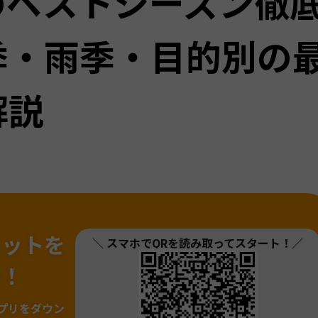
のベストシーズン徹
季・雨季・目的別の
解説
ネットを
＼ スマホでQRを読み取ってスタート！／
ァ！
プリをダウン