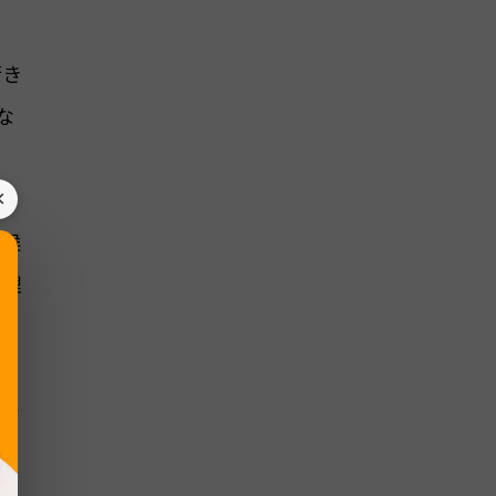
行き
な
×
気候
整理
一