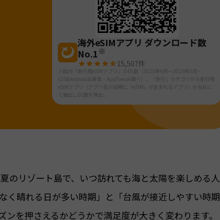
海外eSIMアプリ ダウンロード数
※
No.1
15,507
件
※国内「旅行用eSIMアプリ」のDL数（2025年4月～2026年3月・
iOS&Android合算値・AppTweak調べ）。「旅行」カテゴリから旅行用
eSIMアプリ（アプリ名か説明に「eSIM」が含まれるアプリ）を当社に
て抽出しDL数を算出。
常夏のリゾート島で、いつ訪れても海と太陽を楽しめる
なく晴れる日が多い時期」と「台風が接近しやすい時
ズンを押さえるかどうかで満足度が大きく変わります。