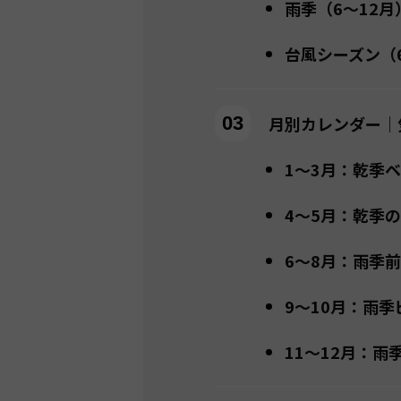
雨季（6〜12月
台風シーズン（
月別カレンダー｜
1〜3月：乾季
4〜5月：乾季
6〜8月：雨季
9〜10月：雨
11〜12月：