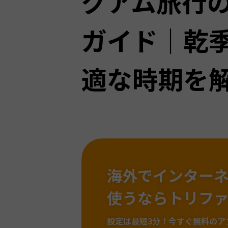
グアム旅行
ガイド｜乾
適な時期を
海外でインター
使うならトリフ
設定は最短3分！
今すぐ無料のア