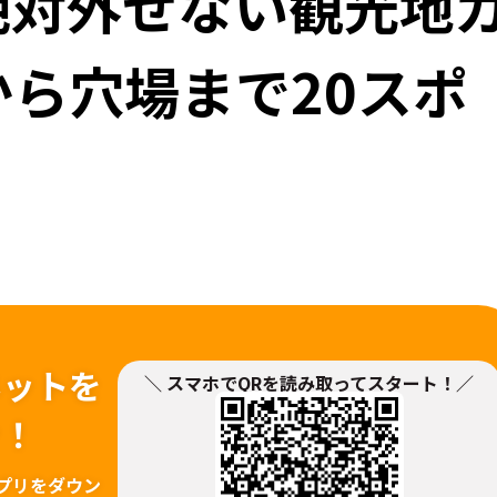
絶対外せない観光地
ら穴場まで20スポ
ネットを
＼ スマホでQRを読み取ってスタート！／
ァ！
プリをダウン