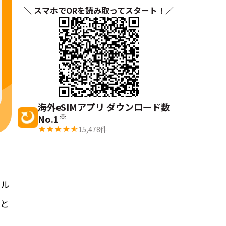
＼ スマホでQRを読み取ってスタート！／
海外eSIMアプリ ダウンロード数
※
No.1
15,478
件
、ル
へと