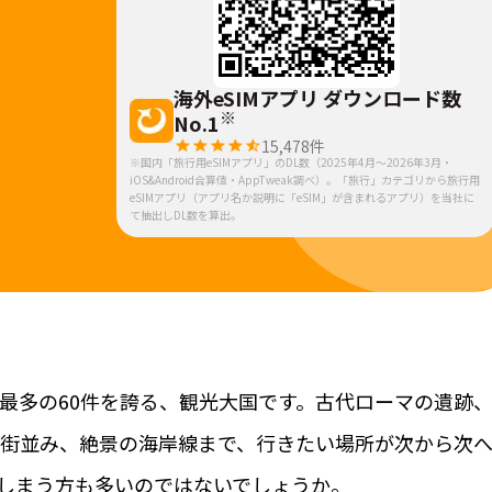
海外eSIMアプリ ダウンロード数
※
No.1
15,478
件
※国内「旅行用eSIMアプリ」のDL数（2025年4月～2026年3月・
iOS&Android合算値・AppTweak調べ）。「旅行」カテゴリから旅行用
eSIMアプリ（アプリ名か説明に「eSIM」が含まれるアプリ）を当社に
て抽出しDL数を算出。
最多の60件を誇る、観光大国です。古代ローマの遺跡
街並み、絶景の海岸線まで、行きたい場所が次から次
しまう方も多いのではないでしょうか。