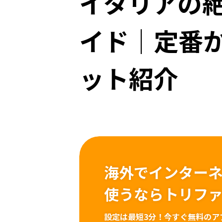
イタリアの
イド｜定番か
ット紹介
海外でインター
使うならトリフ
設定は最短3分！
今すぐ無料のア