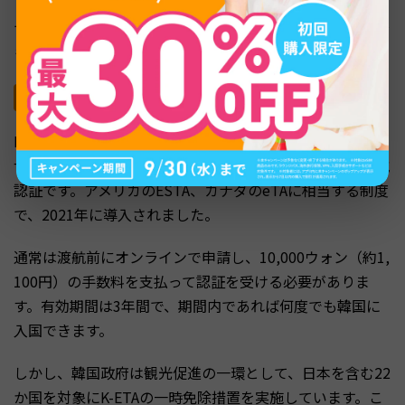
（電子渡航認証）」という制度もあります。名前が似てい
て混同しやすいため、それぞれの役割と違いを整理してお
きましょう。
K-ETA（電子渡航認証）とは
K-ETA（Korea Electronic Travel Authorization）は、ビ
ザなしで韓国に入国する外国人が事前に取得する電子渡航
認証です。アメリカのESTA、カナダのeTAに相当する制度
で、2021年に導入されました。
通常は渡航前にオンラインで申請し、10,000ウォン（約1,
100円）の手数料を支払って認証を受ける必要がありま
す。有効期間は3年間で、期間内であれば何度でも韓国に
入国できます。
しかし、韓国政府は観光促進の一環として、日本を含む22
か国を対象にK-ETAの一時免除措置を実施しています。こ