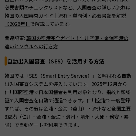
必要書類のチェックリストなど、入国審査の詳しい流れは
韓国の入国審査ガイド｜流れ・質問例・必要書類を解説
【2026年】
で解説しています。
関連記事:
韓国の空港完全ガイド！仁川空港・金浦空港の
違いとソウルへの行き方
自動出入国審査（SES）を活用する方法
韓国では「SES（Smart Entry Service）」と呼ばれる自動
出入国審査システムを導入しています。2025年12月から
仁川国際空港で日本国籍者も利用対象となり、指紋と顔認
証で入国審査を自動で通過できます。仁川空港で一度登録
すれば、その後は金浦・金海（釜山）・済州など全国主要
8空港（仁川・金浦・金海・済州・清州・大邱・務安・襄
陽）で自動ゲートを利用できます。