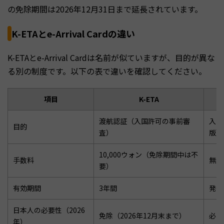
の免除期間は2026年12月31日まで延長されています。
K-ETAとe-Arrival Cardの違い
K-ETAとe-Arrival Cardは名前が似ていますが、目的が異な
る別の制度です。以下の表で違いを確認してください。
項目
K-ETA
渡航認証（入国許可の事前審
入国
目的
査）
版）
10,000ウォン（免除期間中は不
手数料
無料
要）
有効期間
3年間
発行
日本人の必要性（2026
免除（2026年12月末まで）
必要
年）