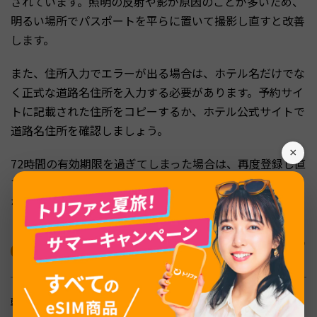
されています。照明の反射や影が原因のことが多いため、
明るい場所でパスポートを平らに置いて撮影し直すと改善
します。
また、住所入力でエラーが出る場合は、ホテル名だけでな
く正式な道路名住所を入力する必要があります。予約サイ
トに記載された住所をコピーするか、ホテル公式サイトで
道路名住所を確認しましょう。
×
72時間の有効期限を過ぎてしまった場合は、再度登録し直
す必要があります。出発の2〜3日前に登録するのがベスト
なタイミングです。
K-ETAは2026年末まで免除｜e-Arrival Cardとの
違い
韓国への入国手続きには、e-Arrival Cardのほかに「K-ETA