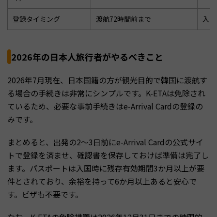
登録タイミング
渡航72時間前まで
入国
2026年の日本人旅行者がやるべきこと
2026年7月現在、日本国籍の方が観光目的で韓国に渡航す
る場合の手続きは非常にシンプルです。K-ETAは免除され
ているため、必要な事前手続きはe-Arrival Cardの登録の
みです。
まとめると、出発の2〜3日前にe-Arrival Cardの公式サイ
トで登録を済ませ、確認書を保存しておけば準備は完了し
ます。パスポートは入国時に残存有効期間3か月以上が要
件とされており、余裕を持って6か月以上あると安心で
す。ビザも不要です。