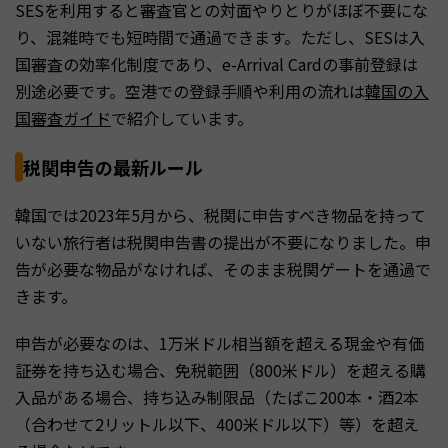
SESを利用すると審査官との対面やりとりがほぼ不要にな
り、混雑時でも短時間で通過できます。ただし、SESは入
国審査の効率化制度であり、e-Arrival Cardの事前登録は
別途必要です。空港での登録手順や利用の流れは
韓国の入
国審査ガイド
で紹介しています。
税関申告の最新ルール
韓国では2023年5月から、税関に申告すべき物品を持って
いない旅行者は税関申告書の提出が不要になりました。申
告が必要な物品がなければ、そのまま税関ゲートを通過で
きます。
申告が必要なのは、1万米ドル相当額を超える現金や有価
証券を持ち込む場合、免税範囲（800米ドル）を超える購
入品がある場合、持ち込み制限品（たばこ200本・酒2本
（合わせて2リットル以下、400米ドル以下）等）を超え