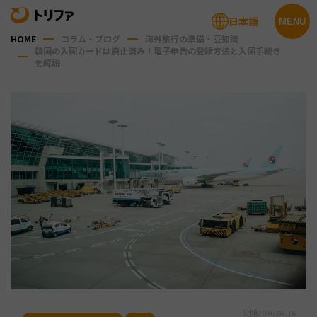
日本語
MENU
HOME
コラム・ブログ
海外旅行の準備・豆知識
韓国の入国カードは廃止済み！電子申告の登録方法と入国手続き
を解説
公開
2026.04.16