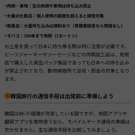
肉類・果物
：生の肉類や果物は持ち込み禁止
大量の化粧品
：個人使用の範囲を超えると課税対象
医薬品
：大量持ち込みは規制あり（常備薬程度なら問題なし）
タバコ
：200本まで免税（1カートン）
お土産を買って日本に持ち帰る際は特に注意が必要です。
ビーフジャーキーやソーセージなどの肉類加工品は、免税
店で購入した真空パック製品であっても日本への持ち込み
が禁止されており、動物検疫所で没収・罰金の対象となり
ます。
韓国旅行の通信手段は出発前に準備しよう
韓国はWi-Fi環境が充実している国ですが、地図アプリや
翻訳アプリを常時使うなら、モバイルデータ通信の準備は
欠かせません。主な通信手段を比較してみましょう。