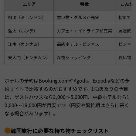
エリア
特徴
こんな
明洞（ミョンドン）
買い物・グルメが充実
初めての
弘大（ホンデ）
カフェ・ナイトライフが充実
友達旅行
江南（カンナム）
高級ホテル・ビジネス
ビジネス
東大門（トンデムン）
深夜ショッピング
買い物メ
ホテルの予約はBooking.comやAgoda、Expediaなどの予
約サイトで比較するのがおすすめです。1泊あたりの予算
は、ゲストハウスなら3,000〜5,000円、中級ホテルなら1
0,000〜18,000円が目安です（円安や繁忙期はさらに高く
なる場合があります）。
韓国旅行に必要な持ち物チェックリスト