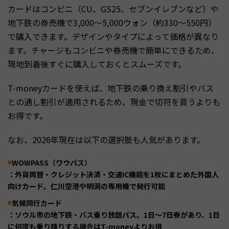
カードはコンビニ（CU、GS25、セブンイレブンなど）や
地下鉄の券売機で3,000〜5,000ウォン（約330〜550円）
で購入できます。デザインやタイプによって価格が異なり
ます。チャージもコンビニや券売機で簡単にできるため、
現地到着後すぐに購入しておくとスムーズです。
T-moneyカードを使えば、地下鉄の乗り換え割引やバス
との通し割引が適用されるため、現金で切符を買うよりも
お得です。
なお、2026年現在は以下の選択肢も人気があります。
WOWPASS（ワウパス）
：外貨両替・クレジット決済・交通IC機能を1枚にまとめた外国人
向けカード。仁川空港や明洞の専用機で発行可能
気候同行カード
：ソウル市の地下鉄・バス乗り放題パス。1日〜7日券があり、1日
に何度も乗り降りする場合はT-moneyよりお得