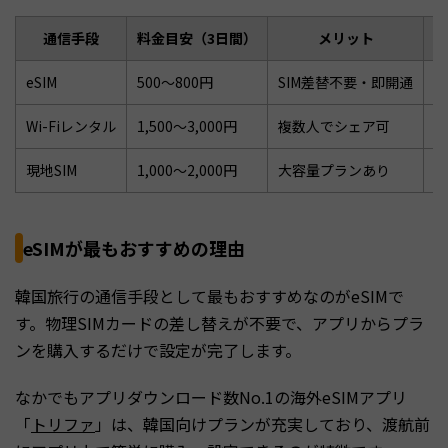
通信手段
料金目安（3日間）
メリット
eSIM
500〜800円
SIM差替不要・即開通
e
Wi-Fiレンタル
1,500〜3,000円
複数人でシェア可
持
現地SIM
1,000〜2,000円
大容量プランあり
S
eSIMが最もおすすめの理由
韓国旅行の通信手段として最もおすすめなのがeSIMで
す。物理SIMカードの差し替えが不要で、アプリからプラ
ンを購入するだけで設定が完了します。
なかでもアプリダウンロード数No.1の海外eSIMアプリ
「
トリファ
」は、韓国向けプランが充実しており、渡航前