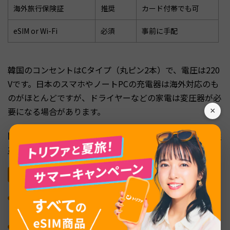
海外旅行保険証
推奨
カード付帯でも可
eSIM or Wi-Fi
必須
事前に手配
韓国のコンセントはCタイプ（丸ピン2本）で、電圧は220
Vです。日本のスマホやノートPCの充電器は海外対応のも
のがほとんどですが、ドライヤーなどの家電は変圧器が必
要になる場合があります。
×
関連記事：
韓国旅行に変換プラグは必要？対応タイプ・選
び方・注意点を徹底解説
あると便利なグッズ
モバイルバッテリー
：1日中外出する場合はスマホの充電切れ対策に必須
エコバッグ
：韓国のコンビニやスーパーでは袋が有料