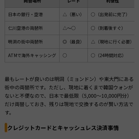
両替場所
レート
利便性
日本の銀行・空港
△（悪い）
○（出発前に完了）
仁川空港の両替所
△〜○
○（到着後すぐ）
明洞の街中両替所
◎（最良）
△（現地に行く必要）
ATMで海外キャッシング
○
○（24時間対応）
最もレートが良いのは明洞（ミョンドン）や東大門にある
街中の両替所です。ただし、現地に着くまで韓国ウォンが
ないと不便なので、日本で最低限（5,000〜10,000円分）
だけ両替しておき、残りは現地で交換するのが賢い方法で
す。
クレジットカードとキャッシュレス決済事情