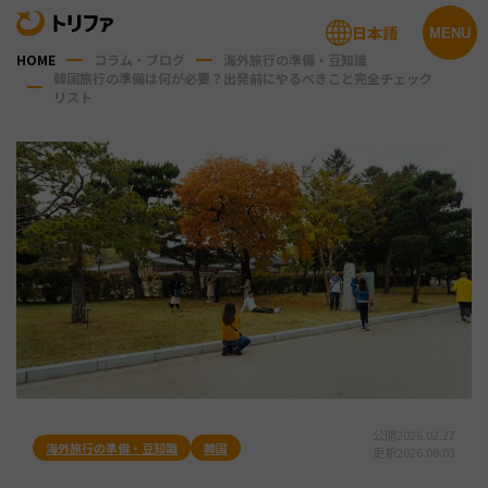
日本語
MENU
HOME
コラム・ブログ
海外旅行の準備・豆知識
韓国旅行の準備は何が必要？出発前にやるべきこと完全チェック
リスト
公開
2026.02.27
海外旅行の準備・豆知識
韓国
更新
2026.08.03