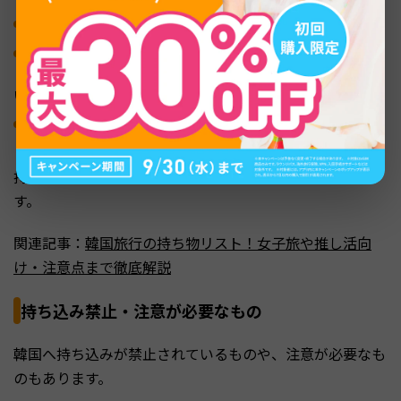
ウェットティッシュ
：屋台グルメを食べるときに便利
常備薬
：胃腸薬や酔い止め。韓国の薬局では日本語が通じないことが多
い
ネックピロー
：LCCは座席が狭いため、長時間のフライトに備えて
持ち物の詳細は以下の記事でさらに詳しくまとめていま
す。
関連記事：
韓国旅行の持ち物リスト！女子旅や推し活向
け・注意点まで徹底解説
持ち込み禁止・注意が必要なもの
韓国へ持ち込みが禁止されているものや、注意が必要なも
のもあります。