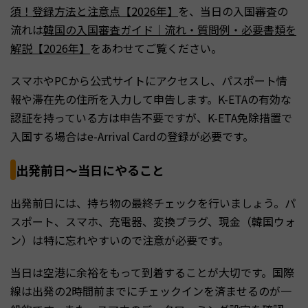
須！登録方法と注意点【2026年】
を、当日の入国審査の
流れは
韓国の入国審査ガイド｜流れ・質問例・必要書類を
解説【2026年】
をあわせてご覧ください。
スマホやPCから公式サイトにアクセスし、パスポート情
報や滞在先の住所を入力して申告します。K-ETAの有効な
認証を持っている方は申告不要ですが、K-ETA免除措置で
入国する場合はe-Arrival Cardの登録が必要です。
出発前日〜当日にやること
出発前日には、持ち物の最終チェックを行いましょう。パ
スポート、スマホ、充電器、変換プラグ、現金（韓国ウォ
ン）は特に忘れやすいので注意が必要です。
当日は空港に余裕をもって到着することが大切です。国際
線は出発の2時間前までにチェックインを済ませるのが一