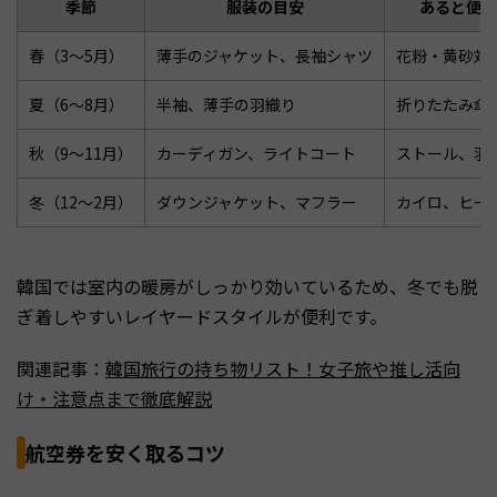
季節
服装の目安
あると便利
春（3〜5月）
薄手のジャケット、長袖シャツ
花粉・黄砂対
夏（6〜8月）
半袖、薄手の羽織り
折りたたみ傘
秋（9〜11月）
カーディガン、ライトコート
ストール、羽
冬（12〜2月）
ダウンジャケット、マフラー
カイロ、ヒー
韓国では室内の暖房がしっかり効いているため、冬でも脱
ぎ着しやすいレイヤードスタイルが便利です。
関連記事：
韓国旅行の持ち物リスト！女子旅や推し活向
け・注意点まで徹底解説
航空券を安く取るコツ