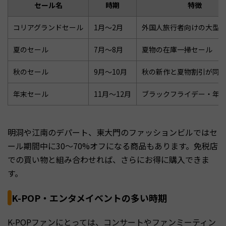
セール名
時期
特徴
コリアグランドセール
1月〜2月
外国人旅行者向けの大型
夏のセール
7月〜8月
夏物の在庫一掃セール
秋のセール
9月〜10月
秋の新作と夏物割引が同
年末セール
11月〜12月
ブラックフライデー・年
明洞や江南のデパート、東大門のファッションビルではセ
ール期間中に30〜70%オフになる商品もあります。免税店
での買い物と組み合わせれば、さらにお得に購入できま
す。
K-POP・エンタメイベントの多い時期
K-POPファンにとっては、コンサートやファンミーティン