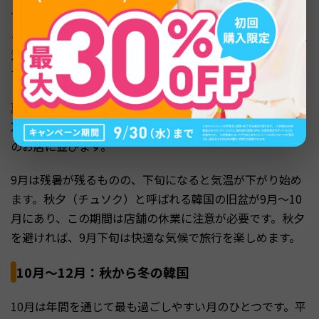
7月と8月は高温多湿で、ソウルの最高気温は30度を超え
る日も少なくありません。梅雨明け後はゲリラ豪雨にも注
意が必要です。ただし、釜山の海雲台ビーチや済州島での
マリンスポーツを楽しむなら、この時期が最適です。
夏の韓国グルメも見逃せません。冷麺やコングクス（豆乳
冷麺）、パッピンス（かき氷）といった冷たい料理が街中
のお店に並びます。
9月は残暑が残るものの、下旬になると気温が下がり始め
ます。秋夕（チュソク）と呼ばれる韓国の旧盆が9月〜10
月にあり、この期間は店舗の休業に注意が必要です。秋夕
を避ければ、9月下旬は快適な気候で旅行を楽しめます。
10月〜12月：秋から冬の韓国
10月は年間を通じて最も過ごしやすい月のひとつです。平