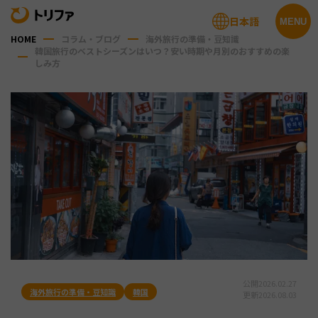
日本語
MENU
HOME
コラム・ブログ
海外旅行の準備・豆知識
韓国旅行のベストシーズンはいつ？安い時期や月別のおすすめの楽
しみ方
公開
2026.02.27
海外旅行の準備・豆知識
韓国
更新
2026.08.03