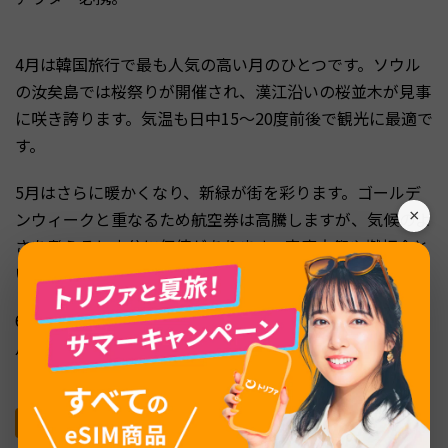
4月は韓国旅行で最も人気の高い月のひとつです。ソウル
の汝矣島では桜祭りが開催され、漢江沿いの桜並木が見事
に咲き誇ります。気温も日中15〜20度前後で観光に最適で
す。
5月はさらに暖かくなり、新緑が街を彩ります。ゴールデ
×
ンウィークと重なるため航空券は高騰しますが、気候のよ
さを考えると十分に価値があります。宗廟大祭や燃灯会と
いった伝統的なお祭りも5月に開催されます。
6月は梅雨の始まりに注意が必要です。例年6月下旬から7
月にかけて梅雨入りしますが、6月上旬はまだ晴天が多
く、梅雨前の穴場シーズンといえます。
7月〜9月：夏から初秋の韓国