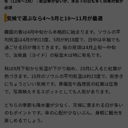
冬（12月〜2月）：航空券が安いが、氷点下の日も多く防寒対策が
必須
気候で選ぶなら4〜5月と10〜11月が最適
韓国の春は4月中旬から本格的に始まります。ソウルの平
均気温は4月が約13度、5月が約18度で、日中は半袖でも
過ごせる日が増えてきます。桜の見頃は4月上旬〜中旬
で、汝矣島（ヨイド）の桜並木は特に有名です。
秋は9月下旬から気温が下がり始め、10月に入ると紅葉が
色づきます。10月のソウルの平均気温は約15度で、街歩き
にちょうどいい気候です。景福宮や昌徳宮の紅葉は圧巻
で、写真映えするスポットとしても人気があります。
どちらの季節も降水量が少なく、天候に恵まれる日が多い
のもポイントです。傘の心配が少ないぶん、身軽に観光を
楽しめるでしょう。