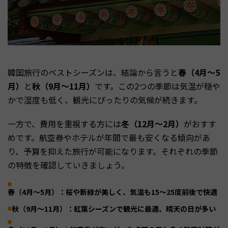
韓国旅行のベストシーズンは、結論から言うと
春（4月〜5
月）
と
秋（9月〜11月）
です。この2つの季節は気温が穏や
かで湿度も低く、観光にぴったりの気候が続きます。
一方で、費用を重視する方には
冬（12月〜2月）
がおすす
めです。航空券やホテルが年間で最も安くなる傾向があ
り、予算を抑えた旅行が可能になります。それぞれの季節
の特徴を確認していきましょう。
春（4月〜5月）：桜や新緑が美しく、気温も15〜25度前後で快適
秋（9月〜11月）：紅葉シーズンで観光に最適、晴天の日が多い